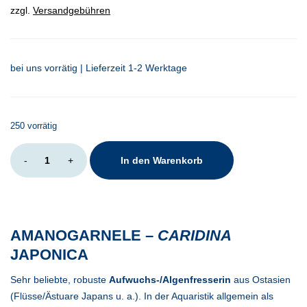
zzgl.
Versandgebühren
bei uns vorrätig | Lieferzeit 1-2 Werktage
250 vorrätig
Caridina
-
+
In den Warenkorb
japonica
XL-
XXL
Menge
AMANOGARNELE –
CARIDINA
JAPONICA
Sehr beliebte, robuste
Aufwuchs-/Algenfresserin
aus Ostasien
(Flüsse/Ästuare Japans u. a.). In der Aquaristik allgemein als