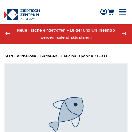
Zierfisch Aquarium Austria
Zum Inhalt springen
eshop
Neue Fische
eingetroffen –
Bilder
und
Onlineshop
Neue
werden laufend aktualisiert!
Start
/
Wirbellose
/
Garnelen
/ Caridina japonica XL-XXL