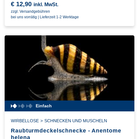
€
12,90
inkl. MwSt.
zzgl. Versandgebühren
bei uns vorrätig | Lieferzeit 1-2 Werktage
Einfach
WIRBELLOSE
>
SCHNECKEN UND MUSCHELN
Raubturmdeckelschnecke - Anentome
helena