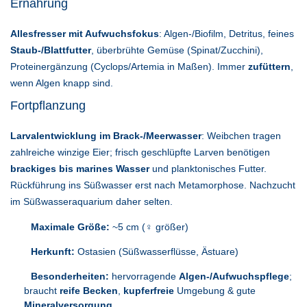
Ernährung
Allesfresser mit Aufwuchsfokus
: Algen-/Biofilm, Detritus, feines
Staub-/Blattfutter
, überbrühte Gemüse (Spinat/Zucchini),
Proteinergänzung (Cyclops/Artemia in Maßen). Immer
zufüttern
,
wenn Algen knapp sind.
Fortpflanzung
Larvalentwicklung im Brack-/Meerwasser
: Weibchen tragen
zahlreiche winzige Eier; frisch geschlüpfte Larven benötigen
brackiges bis marines Wasser
und planktonisches Futter.
Rückführung ins Süßwasser erst nach Metamorphose. Nachzucht
im Süßwasseraquarium daher selten.
Maximale Größe:
~5 cm (♀ größer)
Herkunft:
Ostasien (Süßwasserflüsse, Ästuare)
Besonderheiten:
hervorragende
Algen-/Aufwuchspflege
;
braucht
reife Becken
,
kupferfreie
Umgebung & gute
Mineralversorgung