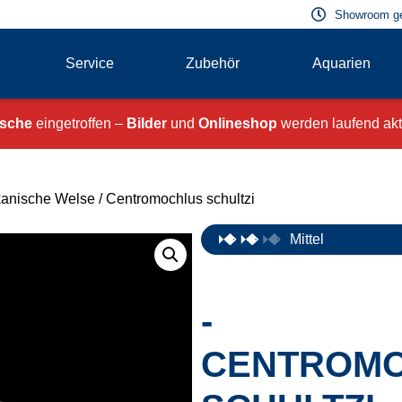
Showroom g
Service
Zubehör
Aquarien
ische
eingetroffen –
Bilder
und
Onlineshop
werden laufend aktu
kanische Welse
/ Centromochlus schultzi
Mittel
-
CENTROM