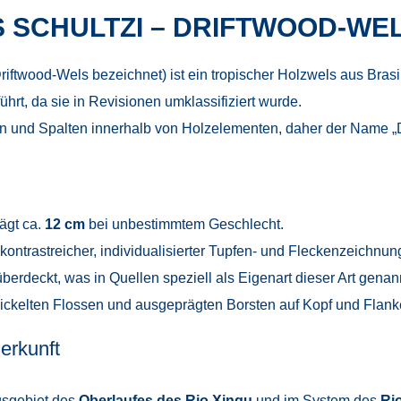
SCHULTZI – DRIFTWOOD-WE
riftwood-Wels bezeichnet) ist ein tropischer Holzwels aus Brasili
ührt, da sie in Revisionen umklassifiziert wurde.
en und Spalten innerhalb von Holzelementen, daher der Name „
ägt ca.
12 cm
bei unbestimmtem Geschlecht.
kontrastreicher, individualisierter Tupfen- und Fleckenzeichnu
berdeckt, was in Quellen speziell als Eigenart dieser Art genann
wickelten Flossen und ausgeprägten Borsten auf Kopf und Flank
erkunft
gsgebiet des
Oberlaufes des Rio Xingu
und im System des
Ri