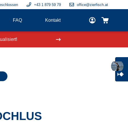
eschlossen
+43 1 879 59 79
office@zierfisch.at
FAQ
Kontakt
alisiert!
Neue Fische
einge
OCHLUS