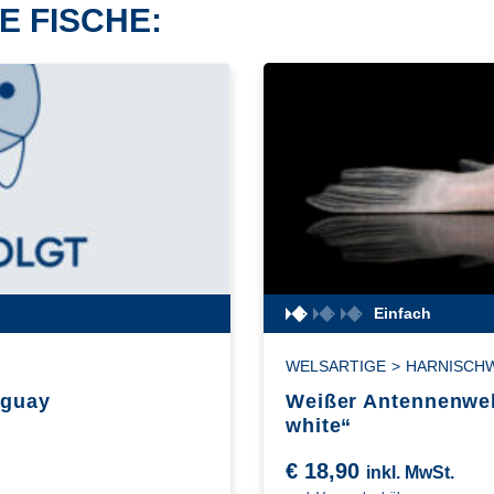
E FISCHE:
Einfach
WELSARTIGE
>
HARNISCH
aguay
Weißer Antennenwel
white“
€
18,90
inkl. MwSt.