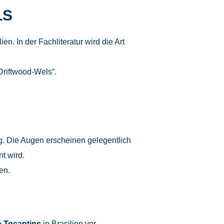
LS
en. In der Fachliteratur wird die Art
Driftwood-Wels“.
ng. Die Augen erscheinen gelegentlich
t wird.
en.
o Tocantins
in Brasilien vor.