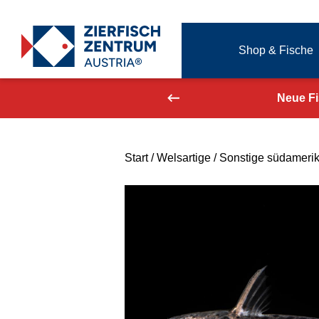
Zierfisch Aquarium Austria
Shop & Fische
Zum Inhalt springen
aufend aktualisiert!
Neue F
Start
/
Welsartige
/
Sonstige südameri