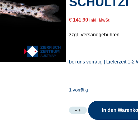
SCHULTZI
€
141,90
inkl. MwSt.
zzgl.
Versandgebühren
bei uns vorrätig | Lieferzeit 1-2
1 vorrätig
Centromochlus
-
+
In den Warenk
schultzi
Menge