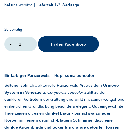
bei uns vorrätig | Lieferzeit 1-2 Werktage
25 vorrätig
Hoplisoma
-
+
In den Warenkorb
concolor
Menge
Einfarbiger Panzerwels – Hoplisoma concolor
Seltene, sehr charaktervolle Panzerwels-Art aus dem
Orinoco-
System in Venezuela
.
Corydoras concolor
zählt zu den
dunkleren Vertretern der Gattung und wirkt mit seiner weitgehend
einheitlichen Grundfärbung besonders elegant. Gut eingewöhnte
Tiere zeigen oft einen
dunkel braun- bis schwarzgrauen
Körper
mit feinem
grünlich-blauem Schimmer
, dazu eine
dunkle Augenbinde
und
ocker bis orange getönte Flossen
.