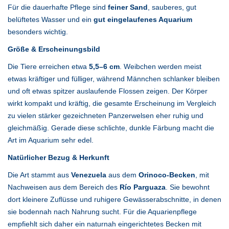
Für die dauerhafte Pflege sind
feiner Sand
, sauberes, gut
belüftetes Wasser und ein
gut eingelaufenes Aquarium
besonders wichtig.
Größe & Erscheinungsbild
Die Tiere erreichen etwa
5,5–6 cm
. Weibchen werden meist
etwas kräftiger und fülliger, während Männchen schlanker bleiben
und oft etwas spitzer auslaufende Flossen zeigen. Der Körper
wirkt kompakt und kräftig, die gesamte Erscheinung im Vergleich
zu vielen stärker gezeichneten Panzerwelsen eher ruhig und
gleichmäßig. Gerade diese schlichte, dunkle Färbung macht die
Art im Aquarium sehr edel.
Natürlicher Bezug & Herkunft
Die Art stammt aus
Venezuela
aus dem
Orinoco-Becken
, mit
Nachweisen aus dem Bereich des
Río Parguaza
. Sie bewohnt
dort kleinere Zuflüsse und ruhigere Gewässerabschnitte, in denen
sie bodennah nach Nahrung sucht. Für die Aquarienpflege
empfiehlt sich daher ein naturnah eingerichtetes Becken mit