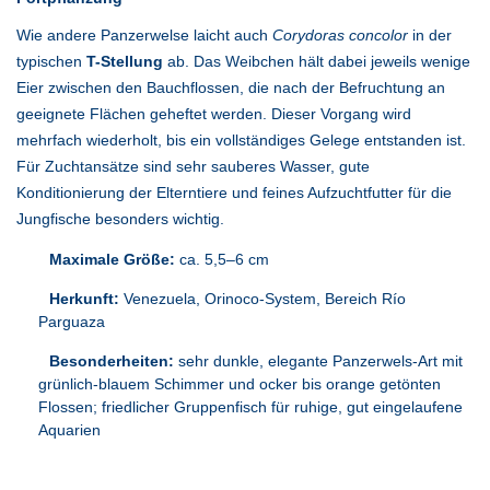
Wie andere Panzerwelse laicht auch
Corydoras concolor
in der
typischen
T-Stellung
ab. Das Weibchen hält dabei jeweils wenige
Eier zwischen den Bauchflossen, die nach der Befruchtung an
geeignete Flächen geheftet werden. Dieser Vorgang wird
mehrfach wiederholt, bis ein vollständiges Gelege entstanden ist.
Für Zuchtansätze sind sehr sauberes Wasser, gute
Konditionierung der Elterntiere und feines Aufzuchtfutter für die
Jungfische besonders wichtig.
Maximale Größe:
ca. 5,5–6 cm
Herkunft:
Venezuela, Orinoco-System, Bereich Río
Parguaza
Besonderheiten:
sehr dunkle, elegante Panzerwels-Art mit
grünlich-blauem Schimmer und ocker bis orange getönten
Flossen; friedlicher Gruppenfisch für ruhige, gut eingelaufene
Aquarien