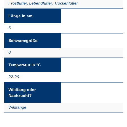
Frostfutter
,
Lebendfutter
,
Trockenfutter
Länge in cm
6
Schwarmgröße
8
Temperatur in °C
22-26
Wildfang oder
Nachzucht?
Wildfänge