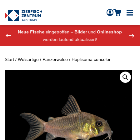
Zierfisch Aquarium Austria
Zum Inhalt springen
eshop
Neue Fische
eingetroffen –
Bilder
und
Onlineshop
Neue
werden laufend aktualisiert!
Start
/
Welsartige
/
Panzerwelse
/ Hoplisoma concolor