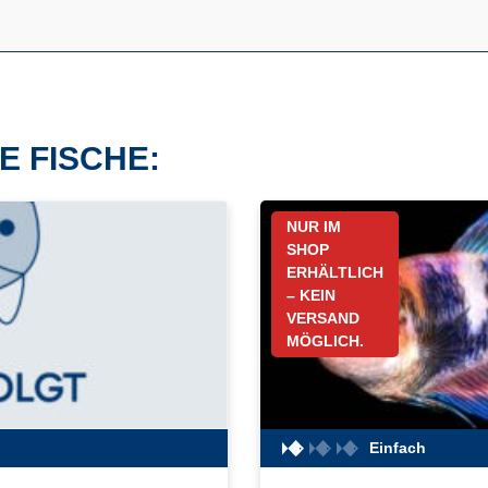
E FISCHE:
NUR IM
SHOP
ERHÄLTLICH
– KEIN
VERSAND
MÖGLICH.
Einfach