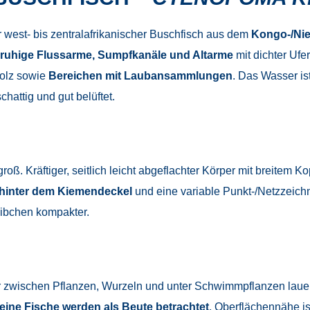
r west- bis zentralafrikanischer Buschfisch aus dem
Kongo-/Ni
ruhige Flussarme, Sumpfkanäle und Altarme
mit dichter Ufe
holz sowie
Bereichen mit Laubansammlungen
. Das Wasser ist
chattig und gut belüftet.
roß. Kräftiger, seitlich leicht abgeflachter Körper mit breitem 
 hinter dem Kiemendeckel
und eine variable Punkt-/Netzzeic
eibchen kompakter.
r zwischen Pflanzen, Wurzeln und unter Schwimmpflanzen lauer
leine Fische werden als Beute betrachtet
. Oberflächennähe is