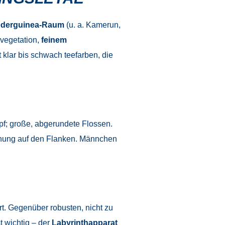
ederguinea-Raum
(u. a. Kamerun,
rvegetation,
feinem
 klar bis schwach teefarben, die
Kopf; große, abgerundete Flossen.
hnung auf den Flanken. Männchen
t. Gegenüber robusten, nicht zu
t wichtig – der
Labyrinthapparat