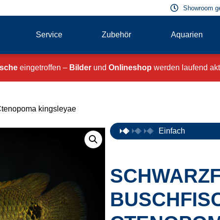
Showroom g
Service
Zubehör
Aquarien
ische
eingetroffen –
Bilder
und
Onlineshop
werden laufend aktu
Ctenopoma kingsleyae
Einfach
SCHWARZF
BUSCHFISC