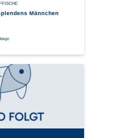
FFISCHE
 splendens Männchen
rktage