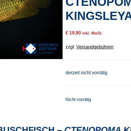
CTENOPO
KINGSLEY
€
19,90
inkl. MwSt.
zzgl.
Versandgebühren
derzeit nicht vorrätig
Nicht vorrätig
BUSCHFISCH –
CTENOPOMA K