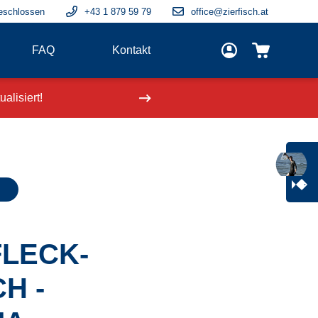
eschlossen
+43 1 879 59 79
office@zierfisch.at
FAQ
Kontakt
alisiert!
Neue Fische
einge
LECK-
H -