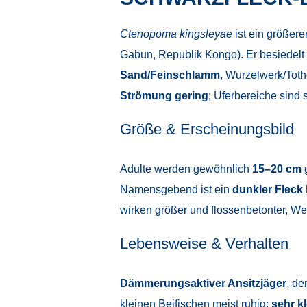
Ctenopoma kingsleyae
ist ein größere
Gabun, Republik Kongo). Er besiedelt
Sand/Feinschlamm
, Wurzelwerk/Tot
Strömung gering
; Uferbereiche sind s
Größe & Erscheinungsbild
Adulte werden gewöhnlich
15–20 cm
g
Namensgebend ist ein
dunkler Fleck
wirken größer und flossenbetonter, W
Lebensweise & Verhalten
Dämmerungsaktiver Ansitzjäger
, de
kleinen Beifischen meist ruhig;
sehr k