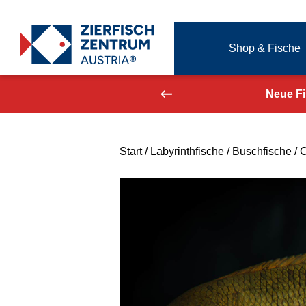
Zierfisch Aquarium Austria
Shop & Fische
Zum Inhalt springen
aufend aktualisiert!
Neue F
Start
/
Labyrinthfische
/
Buschfische
/ 