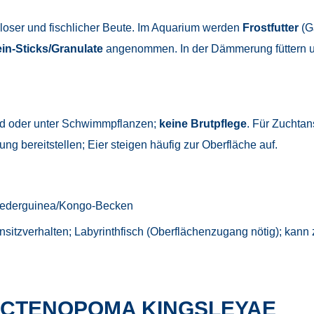
loser und fischlicher Beute. Im Aquarium werden
Frostfutter
(Ga
ein-Sticks/Granulate
angenommen. In der Dämmerung füttern u
nd oder unter Schwimmpflanzen;
keine Brutpflege
. Für Zuchta
ng bereitstellen; Eier steigen häufig zur Oberfläche auf.
Niederguinea/Kongo-Becken
itzverhalten; Labyrinthfisch (Oberflächenzugang nötig); kann z
 CTENOPOMA KINGSLEYAE