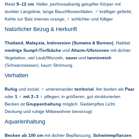
Meist
9–12 cm
. Heller, perlmosaikartig getupfter Körper mit
dunkler Längslinie; lange Bauchflossenfäden. ♂ kräftiger gefärbt,
Kehle zur Balz intensiv orange; ♀ schlichter und fülliger.
Natürlicher Bezug & Herkunft
Thailand, Malaysia, Indonesien (Sumatra & Borneo)
. Habitat:
niedrige Sumpf-/Torfbäche
und
Altarm-/Uferzonen
mit dichter
Vegetation, viel Laub/Wurzeln,
sauer
und
tanninreich
(Schwarzwasser), kaum Strömung.
Verhalten
Ruhig
und sozial; ♂ untereinander
territorial
. Am besten als
Paar
oder
1 ♂ mit 2–3 ♀
pflegen; in größeren, gut strukturierten
Becken ist
Gruppenhaltung
möglich. Gedämpftes Licht,
Deckung und ruhige Mitbewohner bevorzugt.
Aquarienhaltung
Becken ab 100 cm
mit dichter Bepflanzung,
Schwimmpflanzen