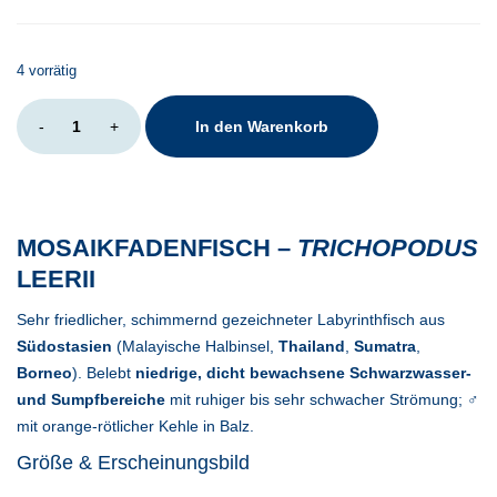
4 vorrätig
Trichopodus
-
+
In den Warenkorb
leerii
Menge
MOSAIKFADENFISCH –
TRICHOPODUS
LEERII
Sehr friedlicher, schimmernd gezeichneter Labyrinthfisch aus
Südostasien
(Malayische Halbinsel,
Thailand
,
Sumatra
,
Borneo
). Belebt
niedrige, dicht bewachsene Schwarzwasser-
und Sumpfbereiche
mit ruhiger bis sehr schwacher Strömung; ♂
mit orange-rötlicher Kehle in Balz.
Größe & Erscheinungsbild