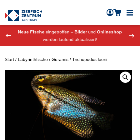
Zierfisch Aquarium Austria
Zum Inhalt springen
eshop
Neue Fische
eingetroffen –
Bilder
und
Onlineshop
Neue
werden laufend aktualisiert!
Start
/
Labyrinthfische
/
Guramis
/ Trichopodus leerii