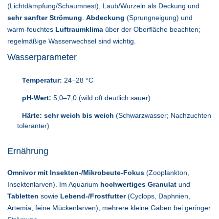
(Lichtdämpfung/Schaumnest), Laub/Wurzeln als Deckung und
sehr sanfter Strömung
.
Abdeckung
(Sprungneigung) und
warm-feuchtes
Luftraumklima
über der Oberfläche beachten;
regelmäßige Wasserwechsel sind wichtig.
Wasserparameter
Temperatur:
24–28 °C
pH-Wert:
5,0–7,0 (wild oft deutlich sauer)
Härte:
sehr weich bis weich
(Schwarzwasser; Nachzuchten
toleranter)
Ernährung
Omnivor mit Insekten-/Mikrobeute-Fokus
(Zooplankton,
Insektenlarven). Im Aquarium
hochwertiges Granulat
und
Tabletten
sowie
Lebend-/Frostfutter
(Cyclops, Daphnien,
Artemia, feine Mückenlarven); mehrere kleine Gaben bei geringer