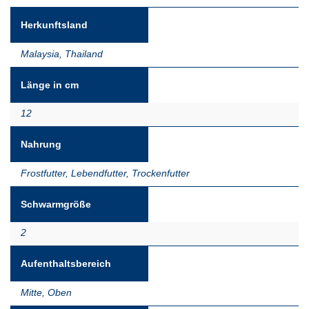
Herkunftsland
Malaysia
,
Thailand
Länge in cm
12
Nahrung
Frostfutter
,
Lebendfutter
,
Trockenfutter
Schwarmgröße
2
Aufenthaltsbereich
Mitte
,
Oben