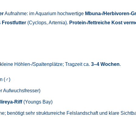
er
Aufnahme: im Aquarium hochwertige
Mbuna-/Herbivoren-Gr
s
Frostfutter
(Cyclops, Artemia).
Protein-/fettreiche Kost ver
 kleine Höhlen-/Spaltenplätze; Tragzeit ca.
3–4 Wochen
.
m (♂)
 Aufwuchsfresser)
lireya-Riff
(Youngs Bay)
e; benötigt sehr strukturreiche Felslandschaft und klare Sichtb