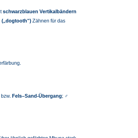
t
schwarzblauen Vertikalbändern
n („dogtooth“)
Zähnen für das
erfärbung.
bzw.
Fels–Sand-Übergang
; ♂