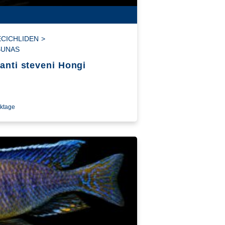
CICHLIDEN
>
BUNAS
anti steveni Hongi
rktage