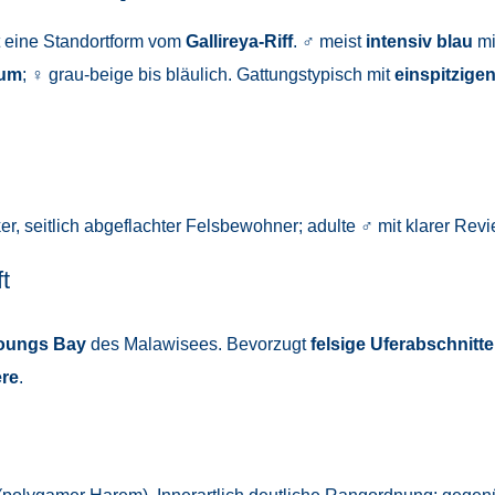
st eine Standortform vom
Gallireya-Riff
. ♂ meist
intensiv blau
mi
um
; ♀ grau-beige bis bläulich. Gattungstypisch mit
einspitzige
er, seitlich abgeflachter Felsbewohner; adulte ♂ mit klarer Revi
t
oungs Bay
des Malawisees. Bevorzugt
felsige Uferabschnitte
ere
.