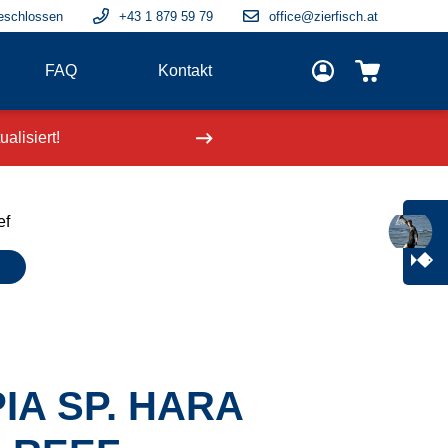
eschlossen
+43 1 879 59 79
office@zierfisch.at
FAQ
Kontakt
alisiert!
Neue Fische
einge
ef
IA SP. HARA