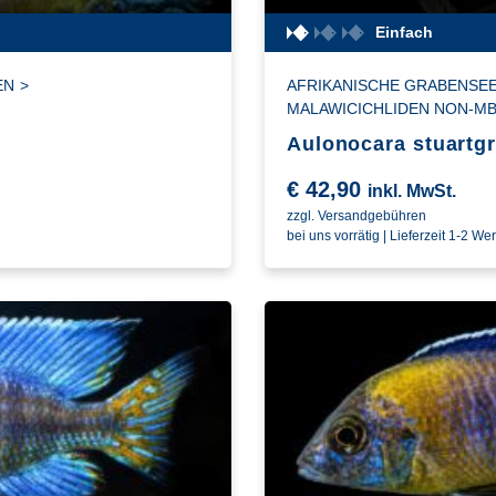
Einfach
EN
>
AFRIKANISCHE GRABENSEE
MALAWICICHLIDEN NON-M
Aulonocara stuartgr
€
42,90
inkl. MwSt.
zzgl. Versandgebühren
bei uns vorrätig | Lieferzeit 1-2 We