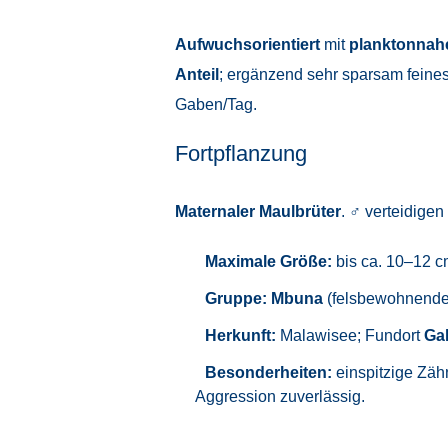
Aufwuchsorientiert
mit
planktonnah
Anteil
; ergänzend sehr sparsam feine
Gaben/Tag.
Fortpflanzung
Maternaler Maulbrüter
. ♂ verteidigen
Maximale Größe:
bis ca. 10–12 c
Gruppe:
Mbuna
(felsbewohnender
Herkunft:
Malawisee; Fundort
Gal
Besonderheiten:
einspitzige Zähn
Aggression zuverlässig.