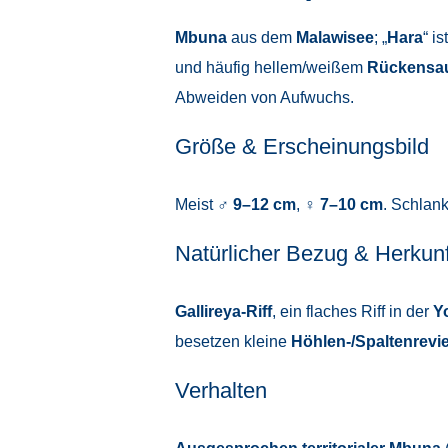
Mbuna
aus dem
Malawisee
; „
Hara
“ i
und häufig hellem/weißem
Rückensa
Abweiden von Aufwuchs.
Größe & Erscheinungsbild
Meist
♂ 9–12 cm
,
♀ 7–10 cm
. Schlank
Natürlicher Bezug & Herkunf
Gallireya-Riff
, ein flaches Riff in der
Y
besetzen kleine
Höhlen-/Spaltenrevi
Verhalten