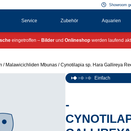
Showroom g
Service
Zubehör
Aquarien
ische
eingetroffen –
Bilder
und
Onlineshop
werden laufend aktu
n
/
Malawicichliden Mbunas
/ Cynotilapia sp. Hara Gallireya Re
Einfach
-
CYNOTILAP