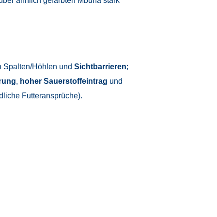
über ähnlich gefärbten Mbuna stark
n Spalten/Höhlen und
Sichtbarrieren
;
erung
,
hoher Sauerstoffeintrag
und
dliche Futteransprüche).