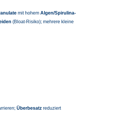
anulate
mit hohem
Algen/Spirulina-
meiden
(Bloat-Risiko); mehrere kleine
arrieren;
Überbesatz
reduziert