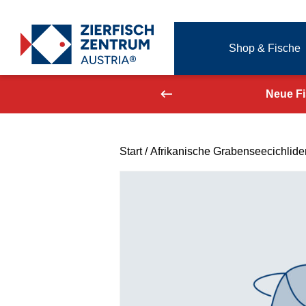
Zierfisch Aquarium Austria
Shop & Fische
Zum Inhalt springen
aufend aktualisiert!
Neue F
Start
/
Afrikanische Grabenseecichlide