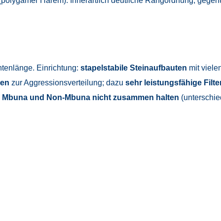
polygamer Harem). Innerartlich deutliche Rangordnung; gegen
tenlänge. Einrichtung:
stapelstabile Steinaufbauten
mit viele
len
zur Aggressionsverteilung; dazu
sehr leistungsfähige Filt
.
Mbuna und Non-Mbuna nicht zusammen halten
(unterschie