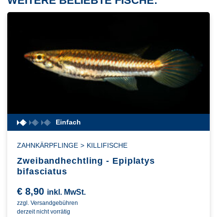
WEITERE BELIEBTE FISCHE:
Einfach
ZAHNKÄRPFLINGE
>
KILLIFISCHE
Zweibandhechtling - Epiplatys
bifasciatus
€
8,90
inkl. MwSt.
zzgl. Versandgebühren
derzeit nicht vorrätig