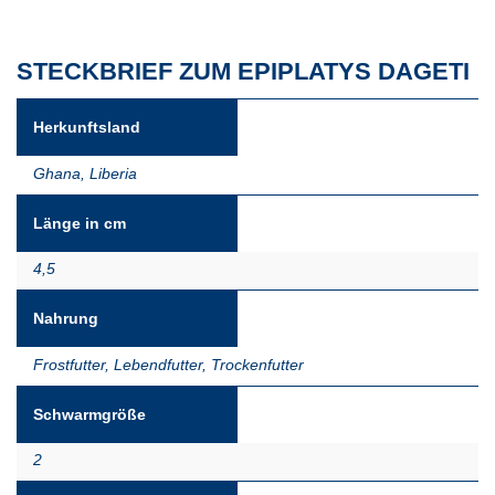
STECKBRIEF ZUM EPIPLATYS DAGETI
Herkunftsland
Ghana
,
Liberia
Länge in cm
4,5
Nahrung
Frostfutter
,
Lebendfutter
,
Trockenfutter
Schwarmgröße
2