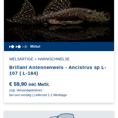
Mittel
WELSARTIGE
>
HARNISCHWELSE
Brillant Antennenwels - Ancistrus sp L-
107 ( L-184)
€
59,90
inkl. MwSt.
zzgl. Versandgebühren
bei uns vorrätig | Lieferzeit 1-2 Werktage