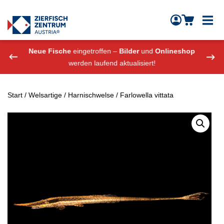
Zierfisch Aquarium Austria
Zum Inhalt springen
eshop
Neue Fische
eingetroffen –
Bilder
und
Onlineshop
Neue
werden laufend aktualisiert!
Start
/
Welsartige
/
Harnischwelse
/ Farlowella vittata