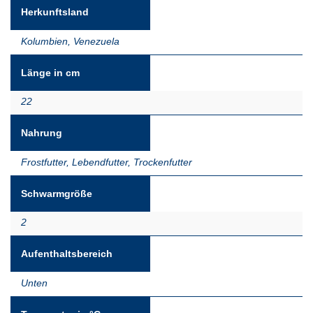
Herkunftsland
Kolumbien
,
Venezuela
Länge in cm
22
Nahrung
Frostfutter
,
Lebendfutter
,
Trockenfutter
Schwarmgröße
2
Aufenthaltsbereich
Unten