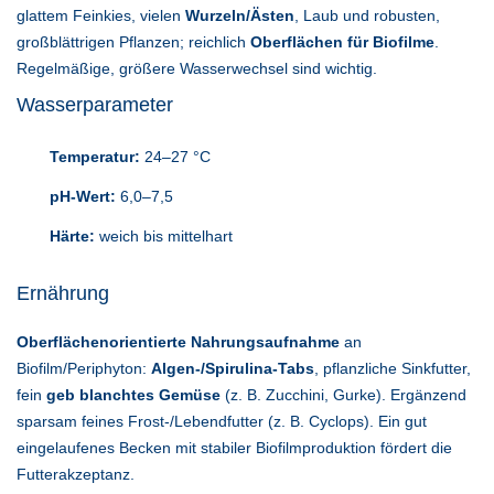
glattem Feinkies, vielen
Wurzeln/Ästen
, Laub und robusten,
großblättrigen Pflanzen; reichlich
Oberflächen für Biofilme
.
Regelmäßige, größere Wasserwechsel sind wichtig.
Wasserparameter
Temperatur:
24–27 °C
pH-Wert:
6,0–7,5
Härte:
weich bis mittelhart
Ernährung
Oberflächenorientierte Nahrungsaufnahme
an
Biofilm/Periphyton:
Algen-/Spirulina-Tabs
, pflanzliche Sinkfutter,
fein
geb blanchtes Gemüse
(z. B. Zucchini, Gurke). Ergänzend
sparsam feines Frost-/Lebendfutter (z. B. Cyclops). Ein gut
eingelaufenes Becken mit stabiler Biofilmproduktion fördert die
Futterakzeptanz.