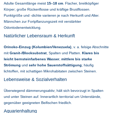
Adulte Gesamtlänge meist
15–18 cm
. Flacher, breitköpfiger
Körper; große Rückenflosse und kräftige Brustflossen.
Punktgröße und -dichte variieren je nach Herkunft und Alter.
Männchen zur Fortpflanzungszeit mit verstärkter
Odontodenentwicklung.
Natürlicher Lebensraum & Herkunft
Orinoko-Einzug (Kolumbien/Venezuela)
, v. a. felsige Abschnitte
mit
Granit-/Blocksubstrat
, Spalten und Platten.
Klares bis
leicht bernsteinfarbenes Wasser
,
mittlere bis starke
Strömung
und
sehr hohe Sauerstoffsättigung
; häufig
lichtoffen, mit schattigen Mikrohabitaten zwischen Steinen.
Lebensweise & Sozialverhalten
Überwiegend dämmerungsaktiv; hält sich bevorzugt in Spalten
und unter Steinen auf. Innerartlich territorial um Unterstände,
gegenüber geeigneten Beifischen friedlich.
Aquarienhaltung