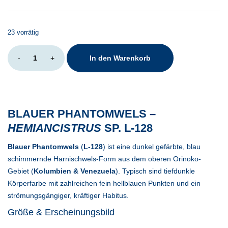
23 vorrätig
Hemiancistrus
-
+
In den Warenkorb
sp.
L-
128
Menge
BLAUER PHANTOMWELS –
HEMIANCISTRUS
SP. L-128
Blauer Phantomwels
(
L-128
) ist eine dunkel gefärbte, blau
schimmernde Harnischwels-Form aus dem oberen Orinoko-
Gebiet (
Kolumbien & Venezuela
). Typisch sind tiefdunkle
Körperfarbe mit zahlreichen fein hellblauen Punkten und ein
strömungsgängiger, kräftiger Habitus.
Größe & Erscheinungsbild