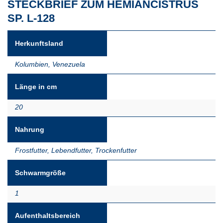
STECKBRIEF ZUM HEMIANCISTRUS
SP. L-128
Herkunftsland
Kolumbien
,
Venezuela
Länge in cm
20
Nahrung
Frostfutter
,
Lebendfutter
,
Trockenfutter
Schwarmgröße
1
Aufenthaltsbereich