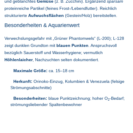
und geblanchtes
Gemüse
(z. B. Zucchini). Ergänzend
sparsam
proteinreiche Partikel (feines Frost-/Lebendfutter). Reichlich
strukturierte
Aufwuchsflächen
(Gestein/Holz) bereitstellen.
Besonderheiten & Aquarienwert
Verwechslungsgefahr mit „Grüner Phantomwels“ (L-200); L-128
zeigt dunklen Grundton mit
blauen Punkten
. Anspruchsvoll
bezüglich Sauerstoff und Wasserhygiene; vermutlich
Höhlenlaicher
, Nachzuchten selten dokumentiert.
Maximale Größe:
ca. 15–18 cm
Herkunft:
Orinoko-Einzug, Kolumbien & Venezuela (felsige
Strömungsabschnitte)
Besonderheiten:
blaue Punktzeichnung; hoher O
-Bedarf;
2
strömungsliebender Spaltenbewohner