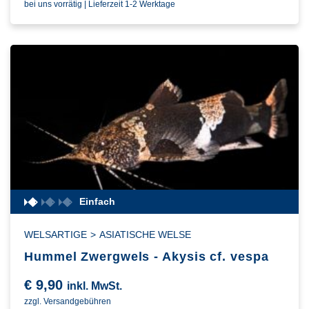
bei uns vorrätig | Lieferzeit 1-2 Werktage
Einfach
WELSARTIGE
>
ASIATISCHE WELSE
Hummel Zwergwels - Akysis cf. vespa
€
9,90
inkl. MwSt.
zzgl. Versandgebühren