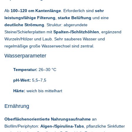
Ab
100–120 cm Kantenlänge
. Erforderlich sind
sehr
leistungsfähige Filterung
,
starke Belüftung
und eine
deutliche Strömung
. Struktur: abgerundete
Steine/Schieferplatten mit
Spalten-/Schlitzhöhlen
, ergänzend
Wurzeln/Hölzer und Laub. Sehr sauberes Wasser und
regelmäßige große Wasserwechsel sind zentral.
Wasserparameter
Temperatur:
26–30 °C
pH-Wert:
5,5–7,5
Härte:
weich bis mittelhart
Ernährung
Oberflächenorientierte Nahrungsaufnahme
an
Biofilm/Periphyton:
Algen-/Spirulina-Tabs
, pflanzliche Sinkfutter