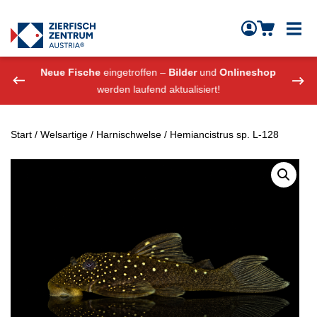
Zierfisch Aquarium Austria
Zum Inhalt springen
eshop
Neue Fische
eingetroffen –
Bilder
und
Onlineshop
Neue
werden laufend aktualisiert!
Start
/
Welsartige
/
Harnischwelse
/ Hemiancistrus sp. L-128