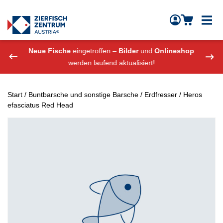
Zierfisch Aquarium Austria
Zum Inhalt springen
eshop
Neue Fische
eingetroffen –
Bilder
und
Onlineshop
Neue
werden laufend aktualisiert!
Start
/
Buntbarsche und sonstige Barsche
/
Erdfresser
/ Heros
efasciatus Red Head