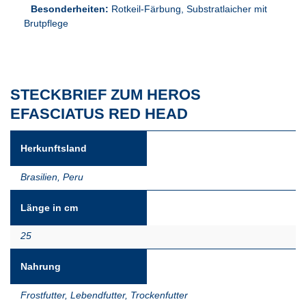
Besonderheiten:
Rotkeil-Färbung, Substratlaicher mit
Brutpflege
STECKBRIEF ZUM HEROS
EFASCIATUS RED HEAD
Herkunftsland
Brasilien
,
Peru
Länge in cm
25
Nahrung
Frostfutter
,
Lebendfutter
,
Trockenfutter