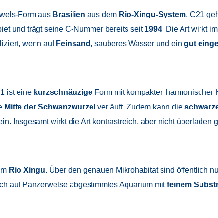
rwels-Form aus
Brasilien
aus dem
Rio-Xingu-System
. C21 ge
et und trägt seine C-Nummer bereits seit
1994
. Die Art wirkt 
iziert, wenn auf
Feinsand
, sauberes Wasser und ein
gut eing
1 ist eine
kurzschnäuzige
Form mit kompakter, harmonischer Kö
ie
Mitte der Schwanzwurzel
verläuft. Zudem kann die
schwarze
in. Insgesamt wirkt die Art kontrastreich, aber nicht überladen 
em
Rio Xingu
. Über den genauen Mikrohabitat sind öffentlich n
sisch auf Panzerwelse abgestimmtes Aquarium mit
feinem Substr