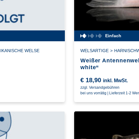
Einfach
IKANISCHE WELSE
WELSARTIGE
>
HARNISCH
Weißer Antennenwel
white“
€
18,90
inkl. MwSt.
zzgl. Versandgebühren
bei uns vorrätig | Lieferzeit 1-2 We