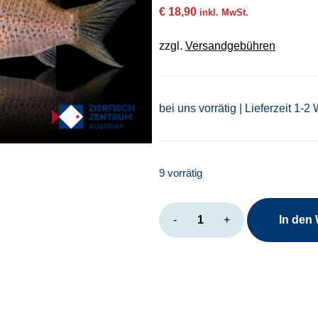
€
18,90
inkl. MwSt.
zzgl.
Versandgebühren
bei uns vorrätig | Lieferzeit 1-2
9 vorrätig
Hoplisoma
-
+
In den
sp.
C21
Menge