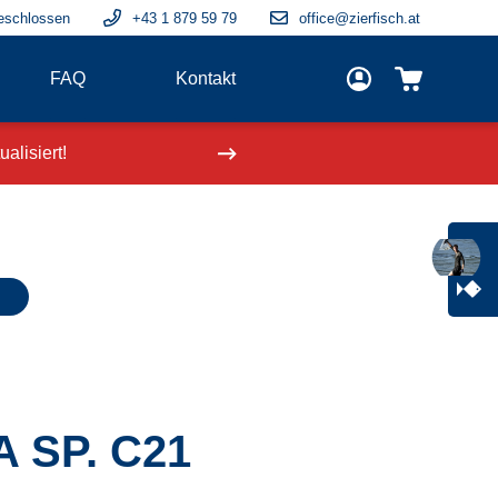
eschlossen
+43 1 879 59 79
office@zierfisch.at
FAQ
Kontakt
alisiert!
Neue Fische
einge
 SP. C21