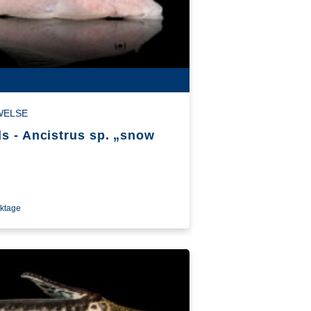
WELSE
s - Ancistrus sp. „snow
rktage