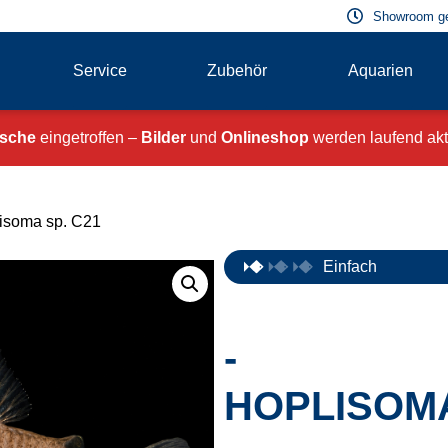
Showroom g
Service
Zubehör
Aquarien
ische
eingetroffen –
Bilder
und
Onlineshop
werden laufend aktu
isoma sp. C21
Einfach
-
HOPLISOMA