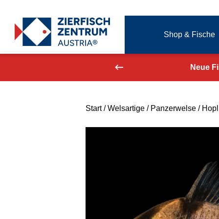
Zierfisch Aquarium Austria
Shop & Fische
Zum Inhalt springen
aufend aktualisiert!
Neue F
Start
/
Welsartige
/
Panzerwelse
/ Hopl