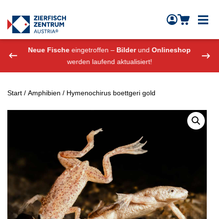
Zierfisch Aquarium Austria
Zum Inhalt springen
eshop
Neue Fische
eingetroffen –
Bilder
und
Onlineshop
Neue
werden laufend aktualisiert!
Start
/
Amphibien
/ Hymenochirus boettgeri gold