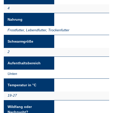
4
Nahrung
Frostfutter
,
Lebendfutter
,
Trockenfutter
Schwarmgröße
2
Aufenthaltsbereich
Unten
Temperatur in °C
19-27
Wildfang oder
Nachzucht?