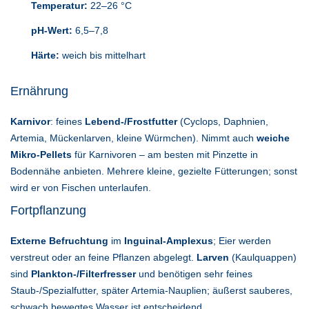
Temperatur:
22–26 °C
pH-Wert:
6,5–7,8
Härte:
weich bis mittelhart
Ernährung
Karnivor
: feines
Lebend-/Frostfutter
(Cyclops, Daphnien,
Artemia, Mückenlarven, kleine Würmchen). Nimmt auch
weiche
Mikro-Pellets
für Karnivoren – am besten mit Pinzette in
Bodennähe anbieten. Mehrere kleine, gezielte Fütterungen; sonst
wird er von Fischen unterlaufen.
Fortpflanzung
Externe Befruchtung
im
Inguinal-Amplexus
; Eier werden
verstreut oder an feine Pflanzen abgelegt.
Larven
(Kaulquappen)
sind
Plankton-/Filterfresser
und benötigen sehr feines
Staub-/Spezialfutter, später Artemia-Nauplien; äußerst sauberes,
schwach bewegtes Wasser ist entscheidend.