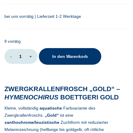
bei uns vorrätig | Lieferzeit 1-2 Werktage
8 vorrätig
Hymenochirus
-
+
In den Warenkorb
boettgeri
gold
Menge
ZWERGKRALLENFROSCH „GOLD“ –
HYMENOCHIRUS
BOETTGERI GOLD
Kleine, vollständig
aquatische
Farbvariante des
Zwergkrallenfroschs.
„Gold“
ist eine
xanthochrome/leuzistische
Zuchtform mit reduzierter
Melaninzeichnung (hellbeige bis goldgelb, oft rötliche