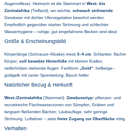
Augenreflexe). Heimisch ist die Stammart in
West- bis
Zentralafrika
(Tiefland), wo seichte,
schwach strömende
Gewässer mit dichter Ufervegetation bewohnt werden.
Empfindlich gegenüber starker Strömung und schlechter
Wasserhygiene – ruhige, gut eingefahrene Becken sind ideal.
Größe & Erscheinungsbild
Körperlänge (Schnauze–Kloake) meist
3–4 cm
. Schlanker, flacher
Körper;
voll bewebte Hinterfüße
mit kleinen Krallen,
seitlich/oben stehende Augen. Farbform
„Gold“
: hellbeige–
goldgelb mit zarter Sprenkelung; Bauch heller.
Natürlicher Bezug & Herkunft
West-/Zentralafrika
(Stammart).
Gewässertyp:
pflanzen- und
wurzelreiche Flachwasserzonen von Sümpfen, Gräben und
langsam fließenden Bächen; Laubauflage, sehr geringe
Strömung. Luftatmer – stets
freier Zugang zur Oberfläche
nötig.
Verhalten