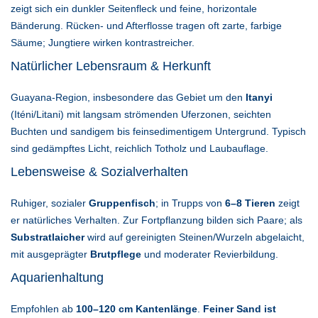
zeigt sich ein dunkler Seitenfleck und feine, horizontale
Bänderung. Rücken- und Afterflosse tragen oft zarte, farbige
Säume; Jungtiere wirken kontrastreicher.
Natürlicher Lebensraum & Herkunft
Guayana-Region, insbesondere das Gebiet um den
Itanyi
(Iténi/Litani) mit langsam strömenden Uferzonen, seichten
Buchten und sandigem bis feinsedimentigem Untergrund. Typisch
sind gedämpftes Licht, reichlich Totholz und Laubauflage.
Lebensweise & Sozialverhalten
Ruhiger, sozialer
Gruppenfisch
; in Trupps von
6–8 Tieren
zeigt
er natürliches Verhalten. Zur Fortpflanzung bilden sich Paare; als
Substratlaicher
wird auf gereinigten Steinen/Wurzeln abgelaicht,
mit ausgeprägter
Brutpflege
und moderater Revierbildung.
Aquarienhaltung
Empfohlen ab
100–120 cm Kantenlänge
.
Feiner Sand ist