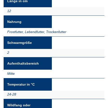
Länge in cm
12
Nahrung
Frostfutter
,
Lebendfutter
,
Trockenfutter
Schwarmgröße
2
Aufenthaltsbereich
Mitte
Temperatur in °C
24-28
Wildfang oder