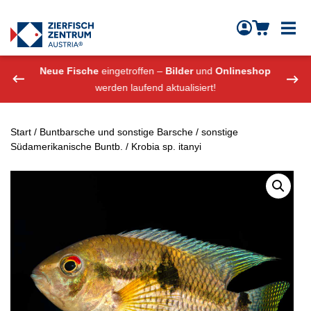
Zierfisch Aquarium Austria
Zum Inhalt springen
eshop
Neue Fische
eingetroffen –
Bilder
und
Onlineshop
Neue
werden laufend aktualisiert!
Start
/
Buntbarsche und sonstige Barsche
/
sonstige
Südamerikanische Buntb.
/ Krobia sp. itanyi