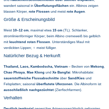
wandert saisonal in
Überflutungsflächen
ein. Albinos zeigen
blassen Körper,
rote Flossen
und meist
rote Augen
.
Größe & Erscheinungsbild
Meist
10–12 cm
, maximal etwa
15 cm
(TL). Schlanker,
stromlinienförmiger Körper; beim Albino cremeweiß bis gelblich
mit
leuchtend roten Flossen
. Unterständiges Maul mit
verdickten Lippen; ♀ meist fülliger.
Natürlicher Bezug & Herkunft
Thailand, Laos, Kambodscha, Vietnam
– Becken von
Mekong
,
Chao Phraya
,
Mae Klong
und
Xe Bangfai
. Mikrohabitate:
sauerstoffreiche Flussabschnitte
über
Sand/Kies
und
Felsplatten; saisonal
überflutete Uferzonen
. Die Albinoform ist
ausschließlich nachgezüchtet
(Zierfischfarmen).
Verhalten
Deutlich territorial
gegenüber Artgenossen/ähnlich geformten