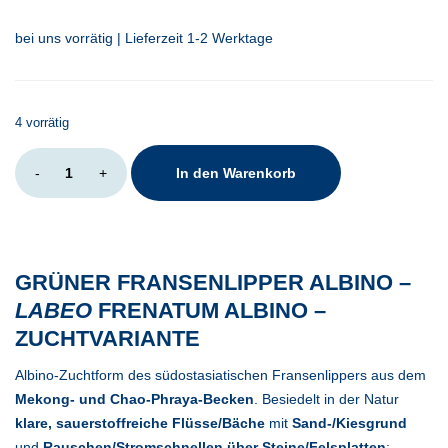
bei uns vorrätig | Lieferzeit 1-2 Werktage
4 vorrätig
Labeo
-
+
In den Warenkorb
frenatus
Albino
Menge
GRÜNER FRANSENLIPPER ALBINO –
LABEO
FRENATUM ALBINO –
ZUCHTVARIANTE
Albino-Zuchtform des südostasiatischen Fransenlippers aus dem
Mekong- und Chao-Phraya-Becken
. Besiedelt in der Natur
klare, sauerstoffreiche Flüsse/Bäche
mit
Sand-/Kiesgrund
und
Rauschen/Stromschnellen über Steine/Felsplatten
;