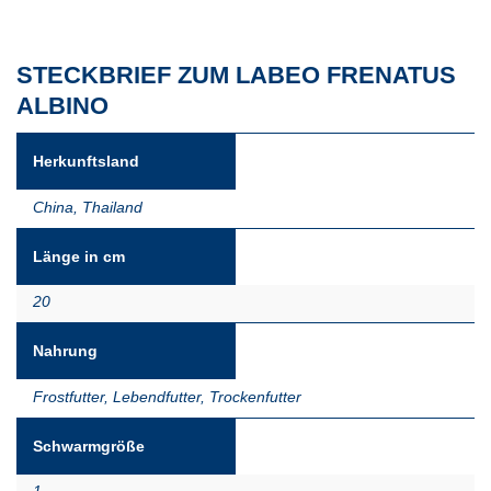
STECKBRIEF ZUM LABEO FRENATUS
ALBINO
Herkunftsland
China
,
Thailand
Länge in cm
20
Nahrung
Frostfutter
,
Lebendfutter
,
Trockenfutter
Schwarmgröße