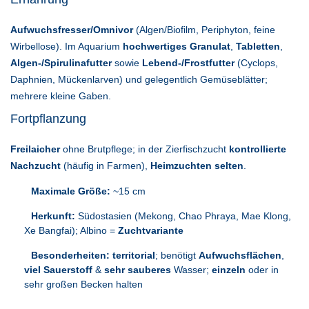
Aufwuchsfresser/Omnivor
(Algen/Biofilm, Periphyton, feine
Wirbellose). Im Aquarium
hochwertiges Granulat
,
Tabletten
,
Algen-/Spirulinafutter
sowie
Lebend-/Frostfutter
(Cyclops,
Daphnien, Mückenlarven) und gelegentlich Gemüseblätter;
mehrere kleine Gaben.
Fortpflanzung
Freilaicher
ohne Brutpflege; in der Zierfischzucht
kontrollierte
Nachzucht
(häufig in Farmen),
Heimzuchten selten
.
Maximale Größe:
~15 cm
Herkunft:
Südostasien (Mekong, Chao Phraya, Mae Klong,
Xe Bangfai); Albino =
Zuchtvariante
Besonderheiten:
territorial
; benötigt
Aufwuchsflächen
,
viel Sauerstoff
&
sehr sauberes
Wasser;
einzeln
oder in
sehr großen Becken halten