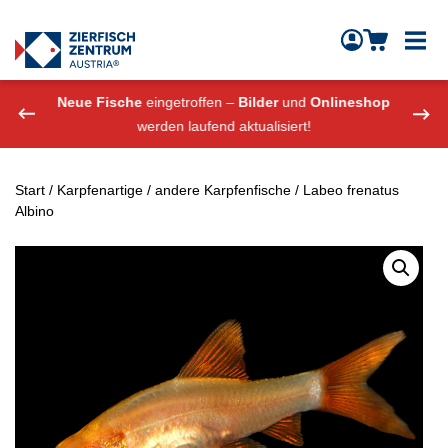
Zierfisch Aquarium Austria
Zum Inhalt springen
eshop
Neue Fische
eingetroffen –
Bilder
und
Onlineshop
Neue
werden laufend aktualisiert!
Start
/
Karpfenartige
/
andere Karpfenfische
/ Labeo frenatus
Albino