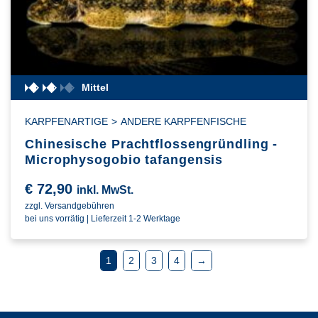
Mittel
KARPFENARTIGE
>
ANDERE KARPFENFISCHE
Chinesische Prachtflossengründling -
Microphysogobio tafangensis
€
72,90
inkl. MwSt.
zzgl. Versandgebühren
bei uns vorrätig | Lieferzeit 1-2 Werktage
1
2
3
4
→