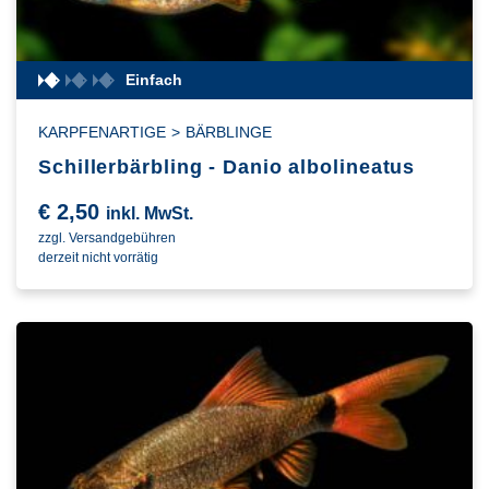
Einfach
KARPFENARTIGE
>
BÄRBLINGE
Schillerbärbling - Danio albolineatus
€
2,50
inkl. MwSt.
zzgl. Versandgebühren
derzeit nicht vorrätig