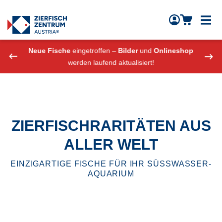
Zierfisch Aquarium Austria
Zum Inhalt springen
eshop
Neue Fische
eingetroffen –
Bilder
und
Onlineshop
Neue
werden laufend aktualisiert!
ZIERFISCHRARITÄTEN AUS
ALLER WELT
EINZIGARTIGE FISCHE FÜR IHR SÜSSWASSER-
AQUARIUM