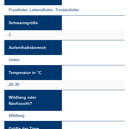
Frostfutter
,
Lebendfutter
,
Trockenfutter
Schwarmgröße
1
Aufenthaltsbereich
Unten
Temperatur in °C
26-30
Wildfang oder
Nachzucht?
Wildfang
Größe der Tiere