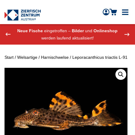
Zierfisch Aquarium Austria
Zum Inhalt springen
eshop
Neue Fische
eingetroffen –
Bilder
und
Onlineshop
Neue
werden laufend aktualisiert!
Start
/
Welsartige
/
Harnischwelse
/ Leporacanthicus triactis L-91