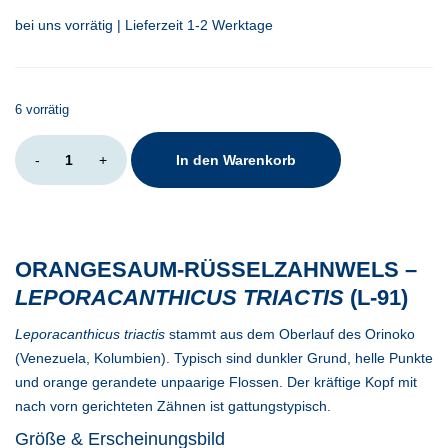
bei uns vorrätig | Lieferzeit 1-2 Werktage
6 vorrätig
Leporacanthicus
-
+
In den Warenkorb
triactis
L-
91
Menge
ORANGESAUM-RÜSSELZAHNWELS –
LEPORACANTHICUS TRIACTIS
(L-91)
Leporacanthicus triactis
stammt aus dem Oberlauf des Orinoko
(Venezuela, Kolumbien). Typisch sind dunkler Grund, helle Punkte
und orange gerandete unpaarige Flossen. Der kräftige Kopf mit
nach vorn gerichteten Zähnen ist gattungstypisch.
Größe & Erscheinungsbild