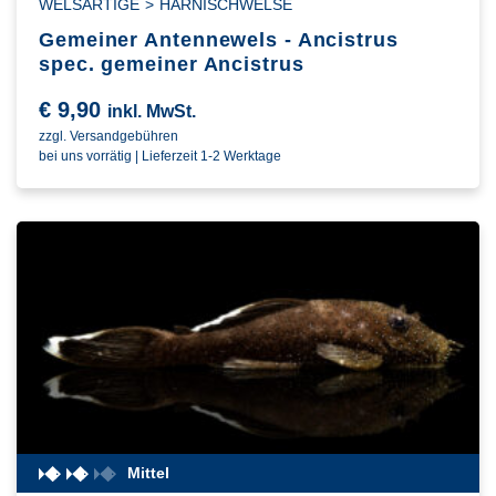
WELSARTIGE
>
HARNISCHWELSE
Gemeiner Antennewels - Ancistrus
spec. gemeiner Ancistrus
€
9,90
inkl. MwSt.
zzgl. Versandgebühren
bei uns vorrätig | Lieferzeit 1-2 Werktage
Mittel