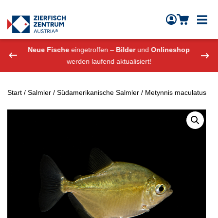
Zierfisch Aquarium Austria
Zum Inhalt springen
eshop
Neue Fische
eingetroffen –
Bilder
und
Onlineshop
Neue
werden laufend aktualisiert!
Start
/
Salmler
/
Südamerikanische Salmler
/ Metynnis maculatus