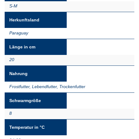
S-M
Herkunftsland
Paraguay
Länge in cm
20
Nahrung
Frostfutter
,
Lebendfutter
,
Trockenfutter
Schwarmgröße
8
Temperatur in °C