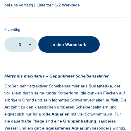
bei uns vorrätig | Lieferzeit 1-2 Werktage
8 vorrätig
Metynnis
-
+
In den Warenkorb
maculatus
Menge
Metynnis maculatus – Gepunkteter Scheibensalmler
Großer, sehr attraktiver Scheibensalmler aus
Südamerika
, der
vor allem durch seine runde Körperform, die dunklen Flecken auf
silbrigem Grund und sein lebhaftes Schwarmverhalten auffällt. Die
Art zählt zu den klassischen größeren Scheibensalmlern und
eignet sich nur für
große Aquarien
mit viel Schwimmraum. Für
die dauerhafte Pflege sind eine
Gruppenhaltung
, sauberes
Wasser und ein
gut eingelaufenes Aquarium
besonders wichtig.