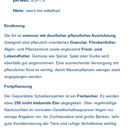
pH-Wert:
6,0–7,5
Härte:
weich bis mittelhart
Ernährung
Die Art ist
omnivor mit deutlicher pflanzlicher Ausrichtung
.
Geeignet sind pflanzlich orientiertes
Granulat
,
Flockenfutter
,
Algen- und Pflanzenkost sowie ergänzend
Frost- und
Lebendfutter
. Gemüse wie Spinat, Salat oder Gurke wird
ebenfalls gut angenommen. Eine ausreichende Versorgung mit
pflanzlicher Kost ist wichtig, damit Wasserpflanzen weniger stark
angegangen werden.
Fortpflanzung
Der Gepunktete Scheibensalmler ist ein
Freilaicher
. Es werden
etwa
150 nicht klebende Eier
abgegeben. Über regelmäßige
Nachzuchten im normalen Gesellschaftsaquarium liegen nur
wenige Angaben vor; für Zuchtansätze sind große Becken, sehr
gute Konditionierung der Tiere und ruhige Verhältnisse wichtig.