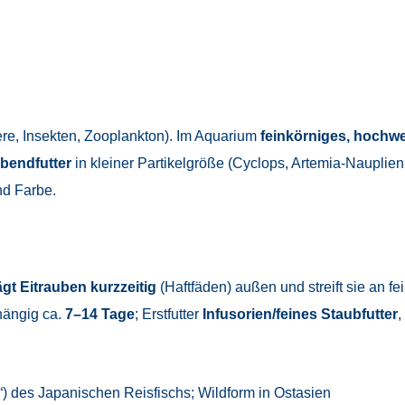
ere, Insekten, Zooplankton). Im Aquarium
feinkörniges, hochwe
ebendfutter
in kleiner Partikelgröße (Cyclops, Artemia-Nauplien
nd Farbe.
ägt Eitrauben kurzzeitig
(Haftfäden) außen und streift sie an 
ängig ca.
7–14 Tage
; Erstfutter
Infusorien/feines Staubfutter
,
“) des Japanischen Reisfischs; Wildform in Ostasien