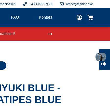
eschlossen
+43 1 879 59 79
office@zierfisch.at
FAQ
Kontakt
alisiert!
Neue Fische
einge
YUKI BLUE -
ATIPES BLUE