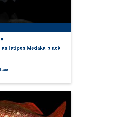
HE
ias latipes Medaka black
rktage