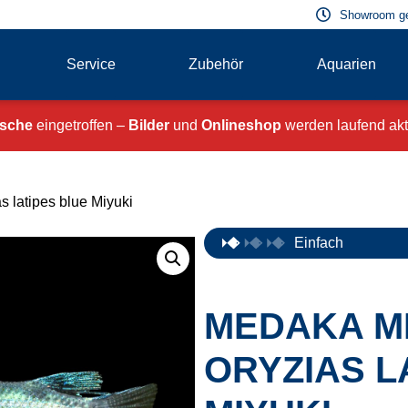
Showroom g
Service
Zubehör
Aquarien
ische
eingetroffen –
Bilder
und
Onlineshop
werden laufend aktu
as latipes blue Miyuki
Einfach
MEDAKA MI
ORYZIAS L