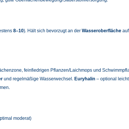
estens
8–10
). Hält sich bevorzugt an der
Wasseroberfläche
auf
flächenzone, feinfiedrigen Pflanzen/Laichmops und Schwimmpfl
er
und regelmäßige Wasserwechsel.
Euryhalin
– optional leich
umen.
optimal moderat)