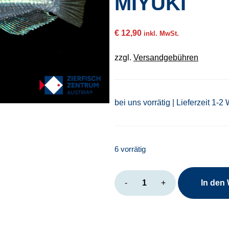
MIYUKI
€
12,90
inkl. MwSt.
zzgl.
Versandgebühren
bei uns vorrätig | Lieferzeit 1-2
6 vorrätig
Oryzias
-
+
In den
latipes
blue
Miyuki
Menge