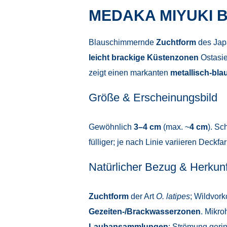
MEDAKA MIYUKI 
Blauschimmernde
Zuchtform
des Jap
leicht brackige Küstenzonen
Ostasie
zeigt einen markanten
metallisch-bl
Größe & Erscheinungsbild
Gewöhnlich
3–4 cm
(max. ~
4 cm
). Sc
fülliger; je nach Linie variieren Deckfa
Natürlicher Bezug & Herkunf
Zuchtform
der Art
O. latipes
; Wildvor
Gezeiten-/Brackwasserzonen
. Mikro
Laubansammlungen
; Strömung geri