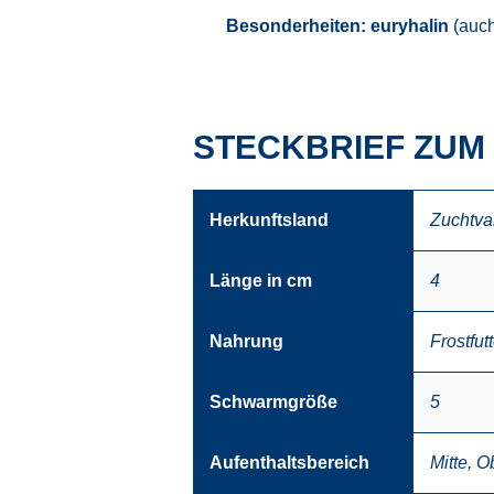
Besonderheiten:
euryhalin
(auch
STECKBRIEF ZUM 
Herkunftsland
Zuchtva
Länge in cm
4
Nahrung
Frostfutt
Schwarmgröße
5
Aufenthaltsbereich
Mitte
,
O