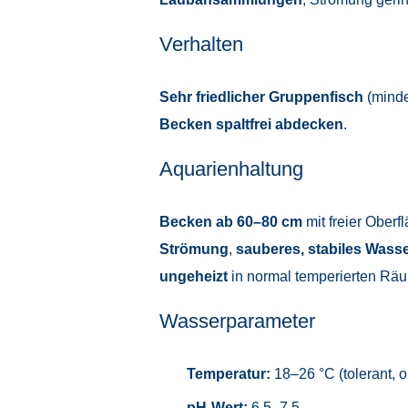
Verhalten
Sehr friedlicher Gruppenfisch
(mind
Becken spaltfrei abdecken
.
Aquarienhaltung
Becken ab 60–80 cm
mit freier Ober
Strömung
,
sauberes, stabiles Wass
ungeheizt
in normal temperierten Rä
Wasserparameter
Temperatur:
18–26 °C (tolerant, 
pH-Wert:
6,5–7,5