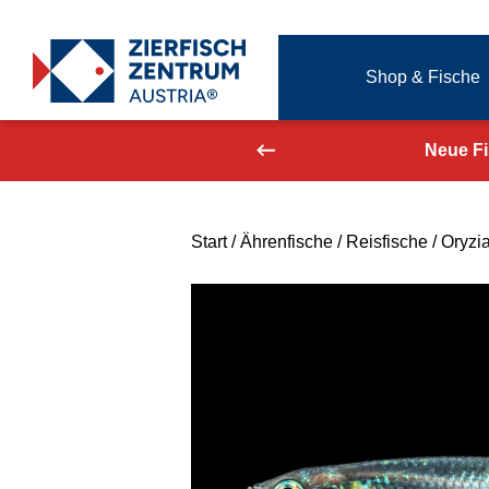
Zierfisch Aquarium Austria
Shop & Fische
Zum Inhalt springen
aufend aktualisiert!
Neue F
Start
/
Ährenfische
/
Reisfische
/ Oryzi