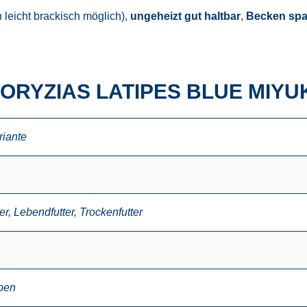
 leicht brackisch möglich),
ungeheizt gut haltbar
,
Becken spal
ORYZIAS LATIPES BLUE MIYU
riante
er
,
Lebendfutter
,
Trockenfutter
ben