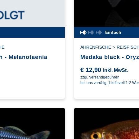
Einfach
HE
ÄHRENFISCHE
>
REISFISC
h - Melanotaenia
Medaka black - Oryz
€
12,90
inkl. MwSt.
zzgl. Versandgebühren
bei uns vorrätig | Lieferzeit 1-2 We