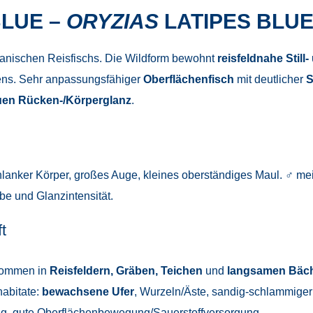
BLUE –
ORYZIAS
LATIPES BLUE
anischen Reisfischs. Die Wildform bewohnt
reisfeldnahe Sti
ns. Sehr anpassungsfähiger
Oberflächenfisch
mit deutlicher
S
auen Rücken-/Körperglanz
.
hlanker Körper, großes Auge, kleines oberständiges Maul. ♂ mei
rbe und Glanzintensität.
t
kommen in
Reisfeldern, Gräben, Teichen
und
langsamen Bäc
habitate:
bewachsene Ufer
, Wurzeln/Äste, sandig-schlammige
ng, gute Oberflächenbewegung/Sauerstoffversorgung.