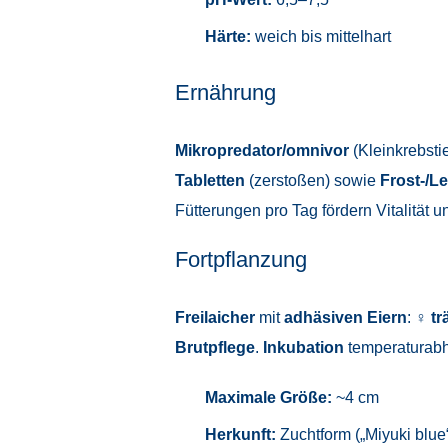
Härte:
weich bis mittelhart
Ernährung
Mikropredator/omnivor
(Kleinkrebsti
Tabletten
(zerstoßen) sowie
Frost-/L
Fütterungen pro Tag fördern Vitalität u
Fortpflanzung
Freilaicher
mit
adhäsiven Eiern
: ♀
tr
Brutpflege
.
Inkubation
temperaturabh
Maximale Größe:
~4 cm
Herkunft:
Zuchtform („Miyuki blue