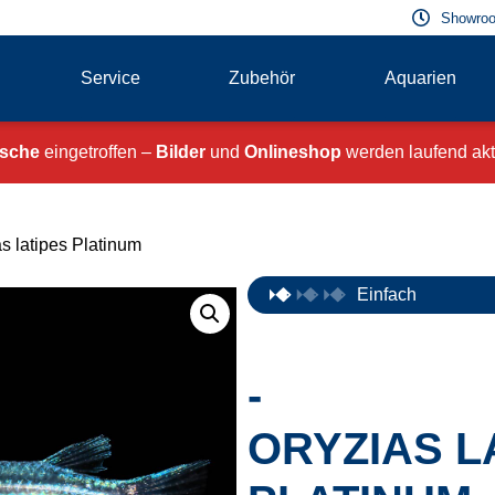
Showroo
Service
Zubehör
Aquarien
ische
eingetroffen –
Bilder
und
Onlineshop
werden laufend aktu
as latipes Platinum
Einfach
-
ORYZIAS L