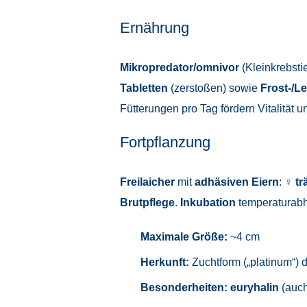
Ernährung
Mikropredator/omnivor
(Kleinkrebsti
Tabletten
(zerstoßen) sowie
Frost-/L
Fütterungen pro Tag fördern Vitalität u
Fortpflanzung
Freilaicher
mit
adhäsiven Eiern
: ♀
tr
Brutpflege
.
Inkubation
temperaturabh
Maximale Größe:
~4 cm
Herkunft:
Zuchtform („platinum“) 
Besonderheiten:
euryhalin
(auch