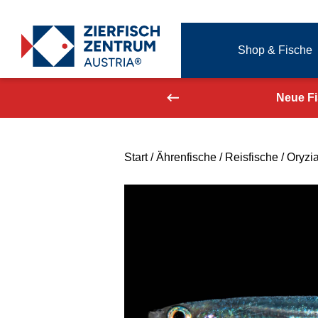
Zierfisch Aquarium Austria
Shop & Fische
Zum Inhalt springen
aufend aktualisiert!
Neue F
Start
/
Ährenfische
/
Reisfische
/ Oryzi