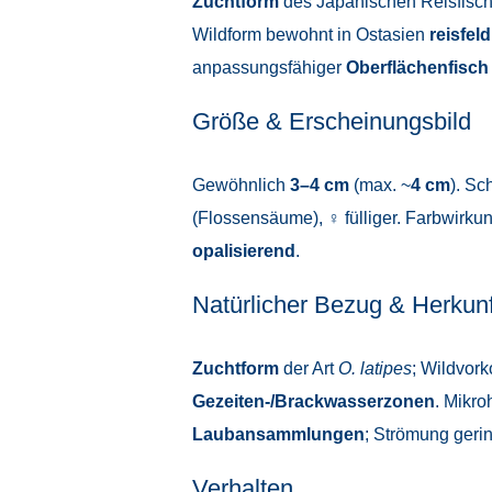
Zuchtform
des Japanischen Reisfisch
Wildform bewohnt in Ostasien
reisfel
anpassungsfähiger
Oberflächenfisch
Größe & Erscheinungsbild
Gewöhnlich
3–4 cm
(max. ~
4 cm
). Sc
(Flossensäume), ♀ fülliger. Farbwirku
opalisierend
.
Natürlicher Bezug & Herkunf
Zuchtform
der Art
O. latipes
; Wildvor
Gezeiten-/Brackwasserzonen
. Mikro
Laubansammlungen
; Strömung geri
Verhalten