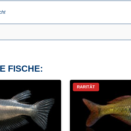
cht
E FISCHE:
RARITÄT