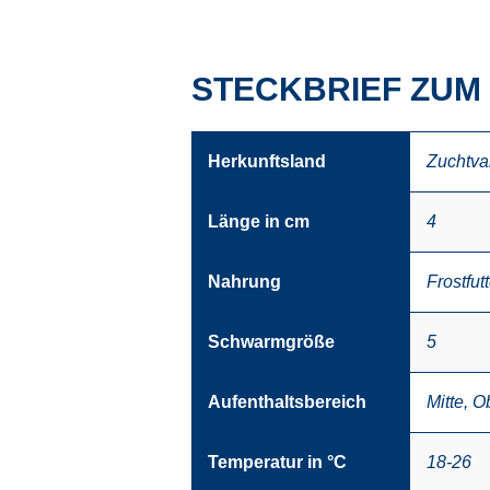
STECKBRIEF ZUM 
Herkunftsland
Zuchtva
Länge in cm
4
Nahrung
Frostfutt
Schwarmgröße
5
Aufenthaltsbereich
Mitte
,
O
Temperatur in °C
18-26