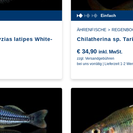
Einfach
ÄHRENFISCHE
>
REGENBO
zias latipes White-
Chilatherina sp. Tar
€
34,90
inkl. MwSt.
zzgl. Versandgebühren
bei uns vorrätig | Lieferzeit 1-2 We