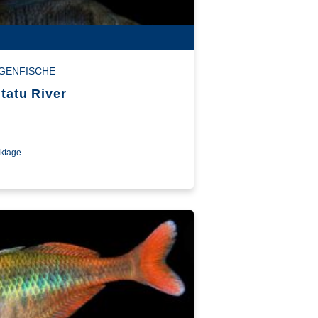
GENFISCHE
itatu River
rktage