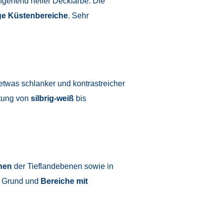
hgehend heller Deckfarbe. Die
ige Küstenbereiche
. Sehr
 etwas schlanker und kontrastreicher
htung von
silbrig-weiß
bis
hen
der Tieflandebenen sowie in
r Grund und
Bereiche mit