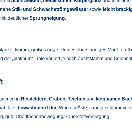
s mit
platinweißem, metallischem Körperglanz
und teils durc
dnahe Still- und Schwachströmgewässer
sowie
leicht brack
mit deutlicher
Sprungneigung
.
hlanker Körper, großes Auge, kleines oberständiges Maul. ♂ oft
ng der „platinum“-Linie variiert je nach Zuchtstamm und Beleuc
t
kommen in
Reisfeldern, Gräben, Teichen
und
langsamen Bäc
habitate:
bewachsene Ufer
, Wurzeln/Äste, sandig-schlammige
ng, gute Oberflächenbewegung/Sauerstoffversorgung.