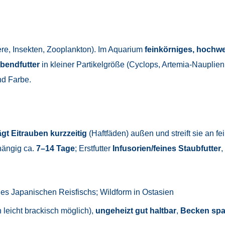
ere, Insekten, Zooplankton). Im Aquarium
feinkörniges, hochwe
ebendfutter
in kleiner Partikelgröße (Cyclops, Artemia-Nauplien
nd Farbe.
ägt Eitrauben kurzzeitig
(Haftfäden) außen und streift sie an 
ängig ca.
7–14 Tage
; Erstfutter
Infusorien/feines Staubfutter
,
des Japanischen Reisfischs; Wildform in Ostasien
 leicht brackisch möglich),
ungeheizt gut haltbar
,
Becken spal