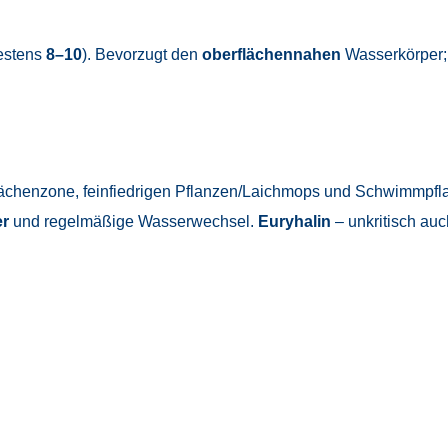
estens
8–10
). Bevorzugt den
oberflächennahen
Wasserkörper;
flächenzone, feinfiedrigen Pflanzen/Laichmops und Schwimmpfl
er
und regelmäßige Wasserwechsel.
Euryhalin
– unkritisch au