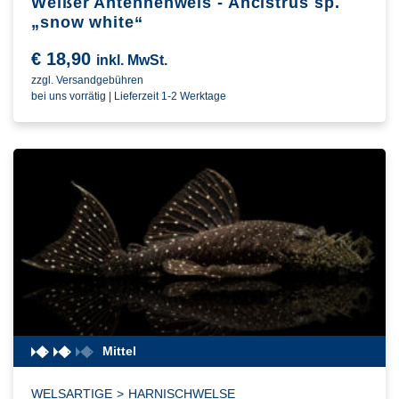
Weißer Antennenwels - Ancistrus sp.
„snow white“
€
18,90
inkl. MwSt.
zzgl. Versandgebühren
bei uns vorrätig | Lieferzeit 1-2 Werktage
Mittel
WELSARTIGE
>
HARNISCHWELSE