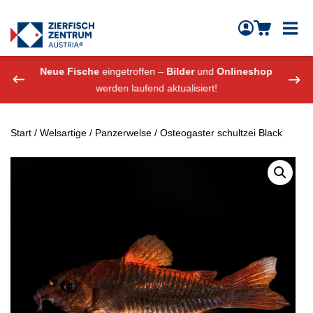
Zierfisch Aquarium Austria
Zum Inhalt springen
eshop
Neue Fische
eingetroffen –
Bilder
und
Onlineshop
Neue
werden laufend aktualisiert!
Start
/
Welsartige
/
Panzerwelse
/ Osteogaster schultzei Black