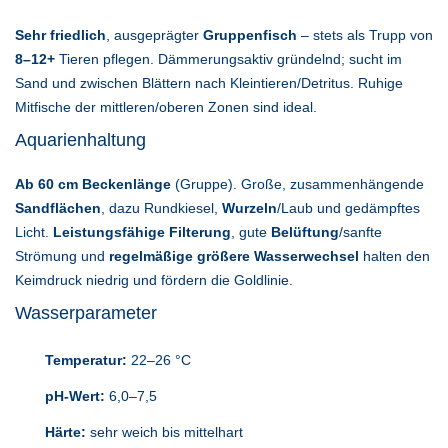
Sehr friedlich
, ausgeprägter
Gruppenfisch
– stets als Trupp von
8–12+
Tieren pflegen. Dämmerungsaktiv gründelnd; sucht im
Sand und zwischen Blättern nach Kleintieren/Detritus. Ruhige
Mitfische der mittleren/oberen Zonen sind ideal.
Aquarienhaltung
Ab 60 cm Beckenlänge
(Gruppe). Große, zusammenhängende
Sandflächen
, dazu Rundkiesel,
Wurzeln
/Laub und gedämpftes
Licht.
Leistungsfähige Filterung
, gute
Belüftung
/sanfte
Strömung und
regelmäßige größere Wasserwechsel
halten den
Keimdruck niedrig und fördern die Goldlinie.
Wasserparameter
Temperatur:
22–26 °C
pH-Wert:
6,0–7,5
Härte:
sehr weich bis mittelhart