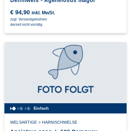
Delfinwels - Ageneiosus magoi
€
94,90
inkl. MwSt.
zzgl. Versandgebühren
derzeit nicht vorrätig
Einfach
WELSARTIGE
>
HARNISCHWELSE