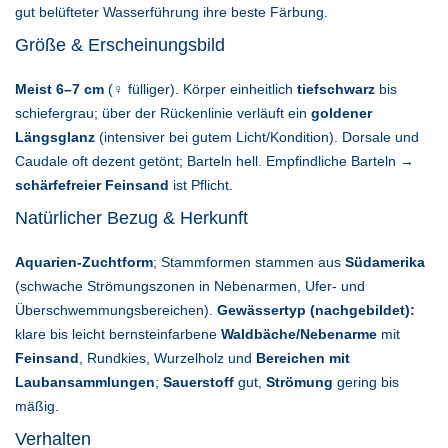
gut belüfteter Wasserführung ihre beste Färbung.
Größe & Erscheinungsbild
Meist 6–7 cm
(♀ fülliger). Körper einheitlich
tiefschwarz
bis
schiefergrau; über der Rückenlinie verläuft ein
goldener
Längsglanz
(intensiver bei gutem Licht/Kondition). Dorsale und
Caudale oft dezent getönt; Barteln hell. Empfindliche Barteln →
schärfefreier Feinsand
ist Pflicht.
Natürlicher Bezug & Herkunft
Aquarien-Zuchtform
; Stammformen stammen aus
Südamerika
(schwache Strömungszonen in Nebenarmen, Ufer- und
Überschwemmungsbereichen).
Gewässertyp (nachgebildet):
klare bis leicht bernsteinfarbene
Waldbäche/Nebenarme
mit
Feinsand
, Rundkies, Wurzelholz und
Bereichen mit
Laubansammlungen
;
Sauerstoff
gut,
Strömung
gering bis
mäßig.
Verhalten