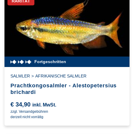
RARITÄT
Fortgeschritten
SALMLER
>
AFRIKANISCHE SALMLER
Prachtkongosalmler - Alestopetersius
brichardi
€
34,90
inkl. MwSt.
zzgl. Versandgebühren
derzeit nicht vorrätig