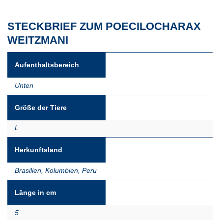
STECKBRIEF ZUM POECILOCHARAX
WEITZMANI
Aufenthaltsbereich
Unten
Größe der Tiere
L
Herkunftsland
Brasilien
,
Kolumbien
,
Peru
Länge in cm
5