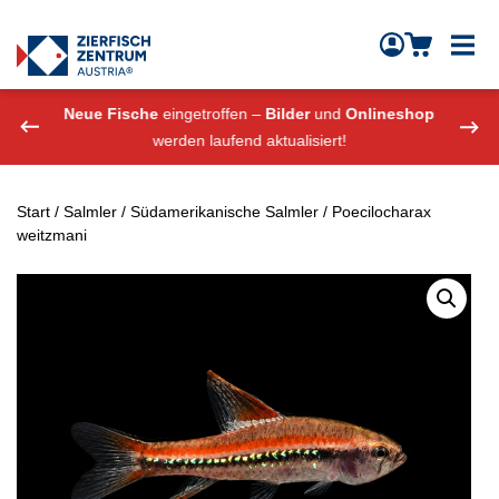
Zierfisch Aquarium Austria
Zum Inhalt springen
eshop
Neue Fische
eingetroffen –
Bilder
und
Onlineshop
Neue
werden laufend aktualisiert!
Start
/
Salmler
/
Südamerikanische Salmler
/ Poecilocharax
weitzmani