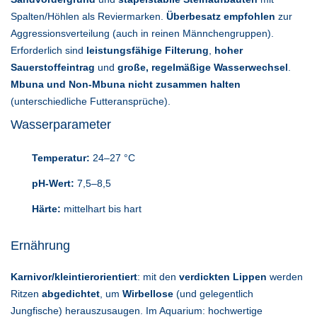
Spalten/Höhlen als Reviermarken.
Überbesatz empfohlen
zur
Aggressionsverteilung (auch in reinen Männchengruppen).
Erforderlich sind
leistungsfähige Filterung
,
hoher
Sauerstoffeintrag
und
große, regelmäßige Wasserwechsel
.
Mbuna und Non-Mbuna nicht zusammen halten
(unterschiedliche Futteransprüche).
Wasserparameter
Temperatur:
24–27 °C
pH-Wert:
7,5–8,5
Härte:
mittelhart bis hart
Ernährung
Karnivor/kleintierorientiert
: mit den
verdickten Lippen
werden
Ritzen
abgedichtet
, um
Wirbellose
(und gelegentlich
Jungfische) herauszusaugen. Im Aquarium: hochwertige