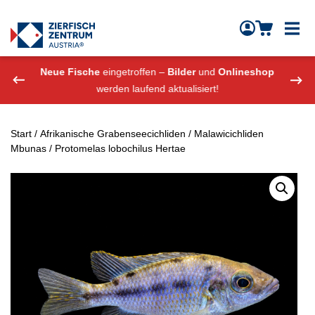
Zierfisch Aquarium Austria
Zum Inhalt springen
eshop
Neue Fische
eingetroffen –
Bilder
und
Onlineshop
Neue
werden laufend aktualisiert!
Start
/
Afrikanische Grabenseecichliden
/
Malawicichliden
Mbunas
/ Protomelas lobochilus Hertae