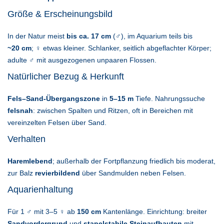
Größe & Erscheinungsbild
In der Natur meist
bis ca. 17 cm
(♂), im Aquarium teils bis
~20 cm
; ♀ etwas kleiner. Schlanker, seitlich abgeflachter Körper;
adulte ♂ mit ausgezogenen unpaaren Flossen.
Natürlicher Bezug & Herkunft
Fels–Sand-Übergangszone
in
5–15 m
Tiefe. Nahrungssuche
felsnah
: zwischen Spalten und Ritzen, oft in Bereichen mit
vereinzelten Felsen über Sand.
Verhalten
Haremlebend
; außerhalb der Fortpflanzung friedlich bis moderat,
zur Balz
revierbildend
über Sandmulden neben Felsen.
Aquarienhaltung
Für 1 ♂ mit 3–5 ♀ ab
150 cm
Kantenlänge. Einrichtung: breiter
Sandvordergrund
und
stapelstabile Steinaufbauten
mit