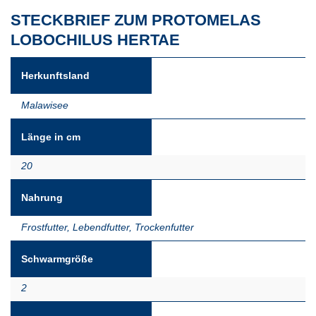
STECKBRIEF ZUM PROTOMELAS
LOBOCHILUS HERTAE
Herkunftsland
Malawisee
Länge in cm
20
Nahrung
Frostfutter
,
Lebendfutter
,
Trockenfutter
Schwarmgröße
2