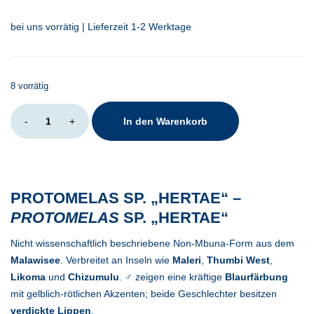
bei uns vorrätig | Lieferzeit 1-2 Werktage
8 vorrätig
Protomelas
-
+
In den Warenkorb
lobochilus
Hertae
Menge
PROTOMELAS SP. „HERTAE“ –
PROTOMELAS
SP. „HERTAE“
Nicht wissenschaftlich beschriebene Non-Mbuna-Form aus dem
Malawisee
. Verbreitet an Inseln wie
Maleri
,
Thumbi West
,
Likoma
und
Chizumulu
. ♂ zeigen eine kräftige
Blaurfärbung
mit gelblich-rötlichen Akzenten; beide Geschlechter besitzen
verdickte Lippen
.