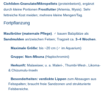
Cichliden-Granulate/Mikropellets
(proteinbetont), ergänzt
durch kleine Portionen
Frostfutter
(Artemia, Mysis). Sehr
fettreiche Kost meiden; mehrere kleine Mengen/Tag.
Fortpflanzung
Maulbrüter (maternale Pflege)
. ♂ bauen Balzplätze als
Sandmulden
an/zwischen Felsen; Tragzeit ca.
3–4 Wochen
.
Maximale Größe:
bis ~20 cm (♂ im Aquarium)
Gruppe:
Non-Mbuna
(Haplochromini)
Herkunft:
Malawisee; u. a. Maleri-, Thumbi-West-, Likoma-
& Chizumulu-Inseln
Besonderheiten:
verdickte Lippen
zum Absaugen aus
Felsspalten; braucht freie Sandzonen und strukturierte
Felsbereiche.