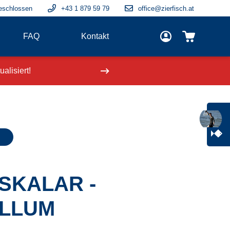
eschlossen
+43 1 879 59 79
office@zierfisch.at
FAQ
Kontakt
alisiert!
Neue Fische
einge
SKALAR -
LLUM