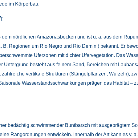
ede im Körperbau.
t
us dem nördlichen Amazonasbecken und ist u. a. aus dem Rupu
(z. B. Regionen um Rio Negro und Rio Demini) bekannt. Er bew
berschwemmte Uferzonen mit dichter Ufervegetation. Das Wasser
 Der Untergrund besteht aus feinem Sand, Bereichen mit Laub
zahlreiche vertikale Strukturen (Stängelpflanzen, Wurzeln), zwi
 Saisonale Wasserstandsschwankungen prägen das Habitat – zur
 eher bedächtig schwimmender Buntbarsch mit ausgeprägtem Sozi
ine Rangordnungen entwickeln. Innerhalb der Art kann es v. a.