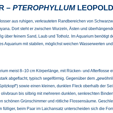
R –
PTEROPHYLLUM
LEOPOLD
lflosser aus ruhigen, verkrauteten Randbereichen von Schwarz
ana. Dort steht er zwischen Wurzeln, Ästen und überhängender
g über feinem Sand, Laub und Totholz. Im Aquarium benötigt de
fenes Aquarium mit stabilen, möglichst weichen Wasserwerten un
arium meist 8–10 cm Körperlänge, mit Rücken- und Afterflosse
 stark abgeflacht, typisch segelförmig. Gegenüber dem „gewöhnlic
pitzkopf“) sowie einen kleinen, dunklen Fleck oberhalb der Sei
 olivbraun bis silbrig mit mehreren dunklen, senkrechten Binde
en schönen Grünschimmer und rötliche Flossensäume. Geschlec
fülliger, beim Paar im Laichansatz unterscheiden sich die Form 