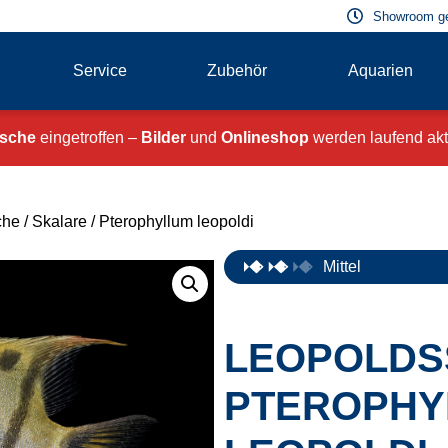
Showroom g
Service
Zubehör
Aquarien
ische
eingetroffen –
Bilder
und
Onlineshop
werden laufend aktu
che
/
Skalare
/ Pterophyllum leopoldi
Mittel
LEOPOLDS
PTEROPHY