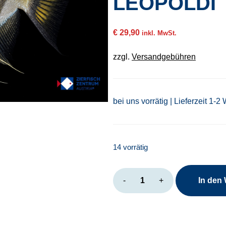
LEOPOLDI
€
29,90
inkl. MwSt.
zzgl.
Versandgebühren
bei uns vorrätig | Lieferzeit 1-2
14 vorrätig
Pterophyllum
-
+
In den
leopoldi
Menge