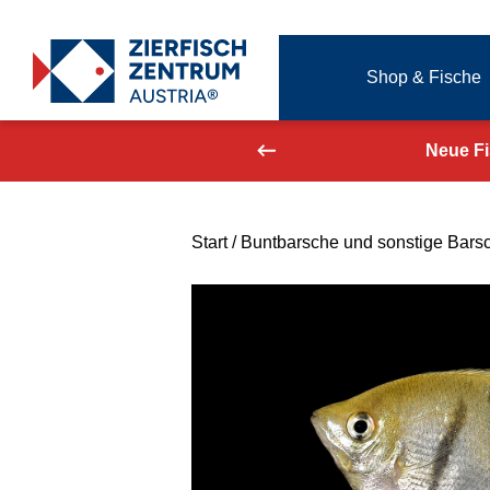
Zierfisch Aquarium Austria
Shop & Fische
Zum Inhalt springen
aufend aktualisiert!
Neue F
Start
/
Buntbarsche und sonstige Bars