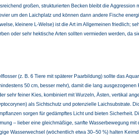
reichend großen, strukturierten Becken bleibt die Aggression 
Revier um den Laichplatz und können dann andere Fische energ
welse, kleinere L-Welse) ist die Art im Allgemeinen friedlich; s
ben oder sehr hektische Arten sollten vermieden werden, da s
lflosser (z. B. 6 Tiere mit späterer Paarbildung) sollte das A
mindestens 50 cm, besser mehr), damit die lang ausgezogenen 
r sehr feiner Kies, kombiniert mit Wurzeln, Ästen, vertikal an
yptocorynen) als Sichtschutz und potenzielle Laichsubstrate. D
anzen sorgen für gedämpftes Licht und bieten Sicherheit. Die F
römung – lieber eine gleichmäßige, sanfte Wasserbewegung mit 
gige Wasserwechsel (wöchentlich etwa 30–50 %) halten Keimdru