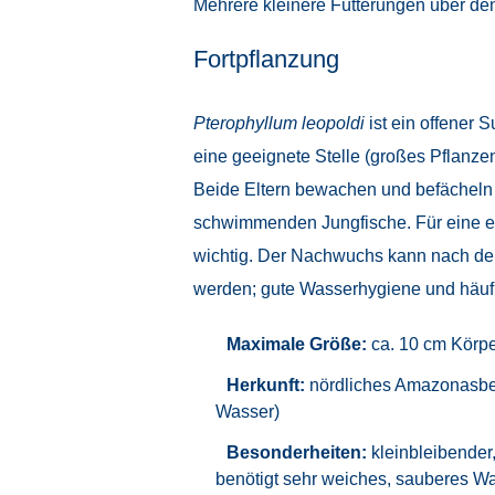
Mehrere kleinere Fütterungen über de
Fortpflanzung
Pterophyllum leopoldi
ist ein offener 
eine geeignete Stelle (großes Pflanzen
Beide Eltern bewachen und befächeln 
schwimmenden Jungfische. Für eine erf
wichtig. Der Nachwuchs kann nach dem
werden; gute Wasserhygiene und häufi
Maximale Größe:
ca. 10 cm Körpe
Herkunft:
nördliches Amazonasbeck
Wasser)
Besonderheiten:
kleinbleibender,
benötigt sehr weiches, sauberes Wa