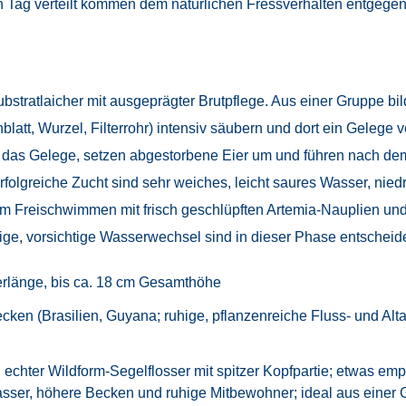
n Tag verteilt kommen dem natürlichen Fressverhalten entgegen
Substratlaicher mit ausgeprägter Brutpflege. Aus einer Gruppe bi
blatt, Wurzel, Filterrohr) intensiv säubern und dort ein Gelege
das Gelege, setzen abgestorbene Eier um und führen nach dem S
olgreiche Zucht sind sehr weiches, leicht saures Wasser, nied
 Freischwimmen mit frisch geschlüpften Artemia-Nauplien und
ge, vorsichtige Wasserwechsel sind in dieser Phase entscheid
rlänge, bis ca. 18 cm Gesamthöhe
en (Brasilien, Guyana; ruhige, pflanzenreiche Fluss- und Alt
 echter Wildform-Segelflosser mit spitzer Kopfpartie; etwas emp
sser, höhere Becken und ruhige Mitbewohner; ideal aus einer 