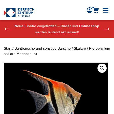
Zierfisch Aquarium Austria
Zum Inhalt springen
eshop
Neue Fische
eingetroffen –
Bilder
und
Onlineshop
Neue
werden laufend aktualisiert!
Start
/
Buntbarsche und sonstige Barsche
/
Skalare
/ Pterophyllum
scalare Manacapuru