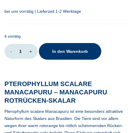
bei uns vorrätig | Lieferzeit 1-2 Werktage
4 vorrätig
Pterophyllum
-
+
In den Warenkorb
scalare
Manacapuru
Menge
PTEROPHYLLUM SCALARE
MANACAPURU – MANACAPURU
ROTRÜCKEN-SKALAR
Pterophyllum scalare Manacapuru ist eine besonders attraktive
Naturform des Skalars aus Brasilien. Die Tiere sind vor allem
wegen ihrer warm rotorange bis rötlich schimmernden Rücken-
und Schulterpartie sehr beliebt. Diese Färbung entwickelt sich