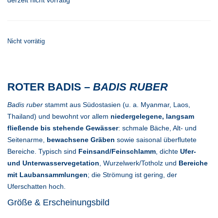
derzeit nicht vorrätig
Nicht vorrätig
ROTER BADIS –
BADIS RUBER
Badis ruber
stammt aus Südostasien (u. a. Myanmar, Laos,
Thailand) und bewohnt vor allem
niedergelegene, langsam
fließende bis stehende Gewässer
: schmale Bäche, Alt- und
Seitenarme,
bewachsene Gräben
sowie saisonal überflutete
Bereiche. Typisch sind
Feinsand/Feinschlamm
, dichte
Ufer-
und Unterwasservegetation
, Wurzelwerk/Totholz und
Bereiche
mit Laubansammlungen
; die Strömung ist gering, der
Uferschatten hoch.
Größe & Erscheinungsbild