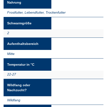
Nahrung
Frostfutter
,
Lebendfutter
,
Trockenfutter
Schwarmgröße
2
Aufenthaltsbereich
Mitte
Temperatur in °C
22-27
Wildfang oder
Nachzucht?
Wildfang