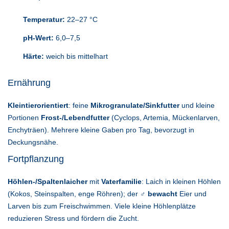
Temperatur:
22–27 °C
pH-Wert:
6,0–7,5
Härte:
weich bis mittelhart
Ernährung
Kleintierorientiert
: feine
Mikrogranulate/Sinkfutter
und kleine
Portionen
Frost-/Lebendfutter
(Cyclops, Artemia, Mückenlarven,
Enchyträen). Mehrere kleine Gaben pro Tag, bevorzugt in
Deckungsnähe.
Fortpflanzung
Höhlen-/Spaltenlaicher
mit
Vaterfamilie
: Laich in kleinen Höhlen
(Kokos, Steinspalten, enge Röhren); der
♂ bewacht
Eier und
Larven bis zum Freischwimmen. Viele kleine Höhlenplätze
reduzieren Stress und fördern die Zucht.