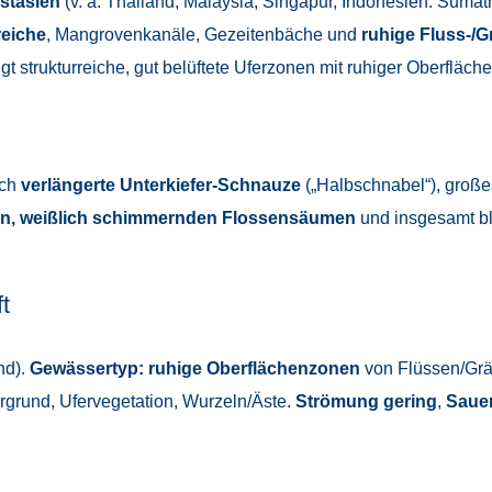
stasien
(v. a. Thailand, Malaysia, Singapur, Indonesien: Sumat
eiche
, Mangrovenkanäle, Gezeitenbäche und
ruhige Fluss-/
t strukturreiche, gut belüftete Uferzonen mit ruhiger Oberfläche
sch
verlängerte Unterkiefer-Schnauze
(„Halbschnabel“), große
en, weißlich schimmernden Flossensäumen
und insgesamt bl
t
nd).
Gewässertyp:
ruhige Oberflächenzonen
von Flüssen/Grä
grund, Ufervegetation, Wurzeln/Äste.
Strömung gering
,
Sauer