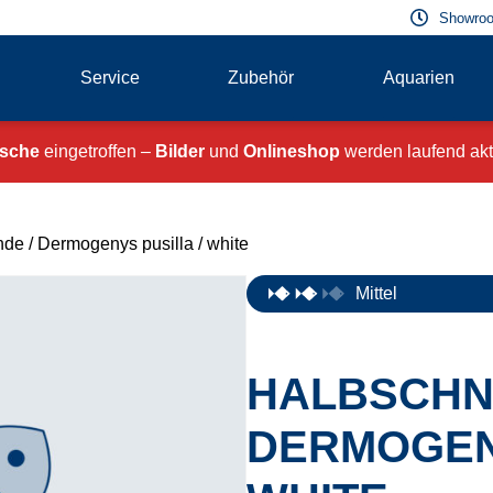
Showroo
Service
Zubehör
Aquarien
ische
eingetroffen –
Bilder
und
Onlineshop
werden laufend aktu
nde
/ Dermogenys pusilla / white
Mittel
HALBSCHN
DERMOGENY