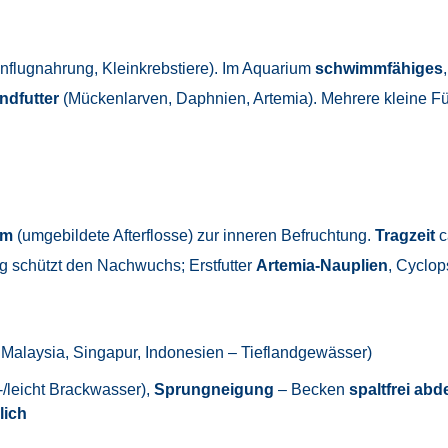
Anflugnahrung, Kleinkrebstiere). Im Aquarium
schwimmfähiges
ndfutter
(Mückenlarven, Daphnien, Artemia). Mehrere kleine Füt
um
(umgebildete Afterflosse) zur inneren Befruchtung.
Tragzeit
c
ng schützt den Nachwuchs; Erstfutter
Artemia-Nauplien
, Cyclops
Malaysia, Singapur, Indonesien – Tieflandgewässer)
/leicht Brackwasser),
Sprungneigung
– Becken
spaltfrei ab
lich