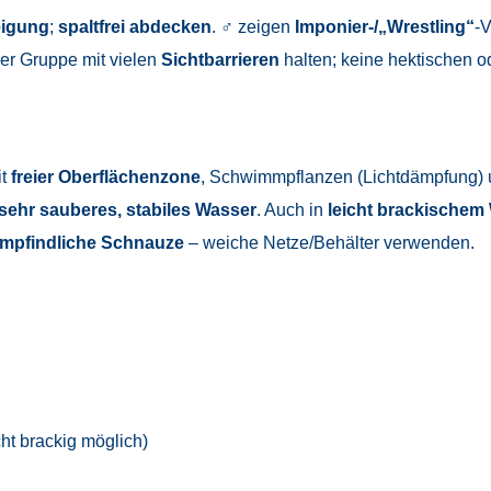
igung
;
spaltfrei abdecken
. ♂ zeigen
Imponier-/„Wrestling“
-V
rer Gruppe mit vielen
Sichtbarrieren
halten; keine hektischen o
t
freier Oberflächenzone
, Schwimmpflanzen (Lichtdämpfung) u
sehr sauberes, stabiles Wasser
. Auch in
leicht brackischem
mpfindliche Schnauze
– weiche Netze/Behälter verwenden.
cht brackig möglich)