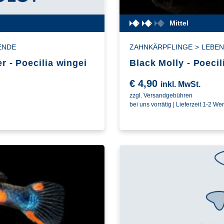
Mittel
ENDE
ZAHNKÄRPFLINGE
>
LEBE
r - Poecilia wingei
Black Molly - Poeci
€
4,90
inkl. MwSt.
zzgl. Versandgebühren
bei uns vorrätig | Lieferzeit 1-2 We