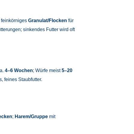
, feinkörniges
Granulat/Flocken
für
terungen; sinkendes Futter wird oft
a.
4–6 Wochen
; Würfe meist
5–20
, feines Staubfutter.
decken
;
Harem/Gruppe
mit