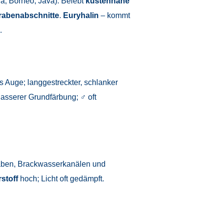
ra, Borneo, Java). Belebt
küstennahe
Grabenabschnitte
.
Euryhalin
– kommt
.
s Auge; langgestreckter, schlanker
asserer Grundfärbung; ♂ oft
ben, Brackwasserkanälen und
stoff
hoch; Licht oft gedämpft.