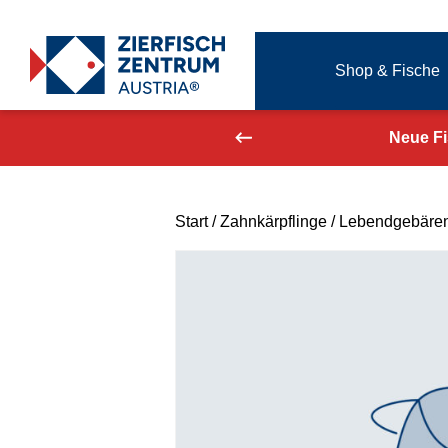
Zierfisch Aquarium Austria
Shop & Fische
Zum Inhalt springen
aufend aktualisiert!
Neue F
Start
/
Zahnkärpflinge
/
Lebendgebäre