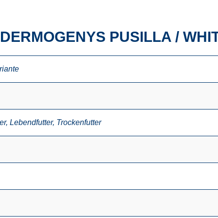
DERMOGENYS PUSILLA / WHI
riante
er
,
Lebendfutter
,
Trockenfutter