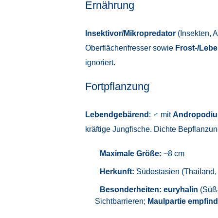
Ernährung
Insektivor/Mikropredator
(Insekten, 
Oberflächenfresser sowie
Frost-/Lebe
ignoriert.
Fortpflanzung
Lebendgebärend
: ♂ mit
Andropodi
kräftige Jungfische. Dichte Bepflanzu
Maximale Größe:
~8 cm
Herkunft:
Südostasien (Thailand, 
Besonderheiten:
euryhalin
(Süß-
Sichtbarrieren;
Maulpartie empfind