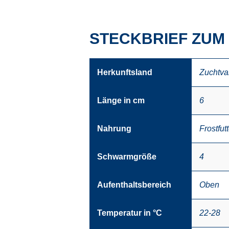
STECKBRIEF ZUM 
Herkunftsland
Zuchtva
Länge in cm
6
Nahrung
Frostfutt
Schwarmgröße
4
Aufenthaltsbereich
Oben
Temperatur in °C
22-28