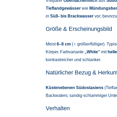
Viviparer
Oberflächenfisch
aus
Südo
Tieflandgewässer
wie
Mündungsber
in
Süß- bis Brackwasser
vor; bevorzug
Größe & Erscheinungsbild
Meist
6–8 cm
(♀ größer/fülliger). Typi
Körper. Farbvariante
„White“
mit
hell
kontrastreicher und schlanker.
Natürlicher Bezug & Herkunf
Küstenebenen Südostasiens
(Tiefla
Backwaters; sandig-schlammiger Unter
Verhalten