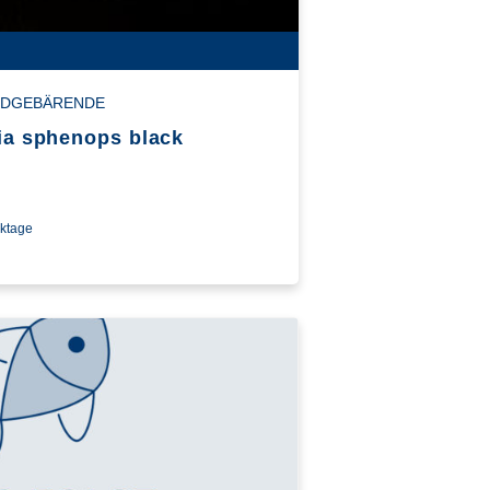
NDGEBÄRENDE
lia sphenops black
rktage