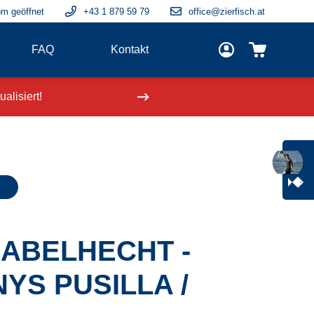
m geöffnet
+43 1 879 59 79
office@zierfisch.at
FAQ
Kontakt
alisiert!
Neue Fische
einge
ABELHECHT -
S PUSILLA /