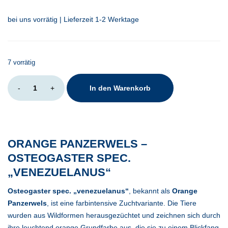
bei uns vorrätig | Lieferzeit 1-2 Werktage
7 vorrätig
Osteogaster
-
+
In den Warenkorb
sp.
Venezuela
Black
Menge
ORANGE PANZERWELS –
OSTEOGASTER SPEC.
„VENEZUELANUS“
Osteogaster spec. „venezuelanus“
, bekannt als
Orange
Panzerwels
, ist eine farbintensive Zuchtvariante. Die Tiere
wurden aus Wildformen herausgezüchtet und zeichnen sich durch
ihre leuchtend orange Grundfarbe aus, die sie zu einem Blickfang