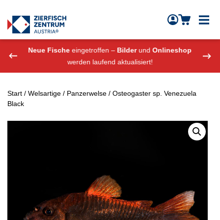
Zierfisch Aquarium Austria
Zum Inhalt springen
eshop
Neue Fische
eingetroffen –
Bilder
und
Onlineshop
Neue
werden laufend aktualisiert!
Start
/
Welsartige
/
Panzerwelse
/ Osteogaster sp. Venezuela
Black