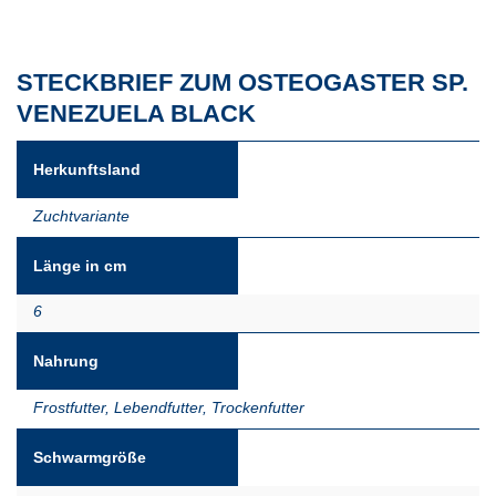
STECKBRIEF ZUM OSTEOGASTER SP.
VENEZUELA BLACK
Herkunftsland
Zuchtvariante
Länge in cm
6
Nahrung
Frostfutter
,
Lebendfutter
,
Trockenfutter
Schwarmgröße