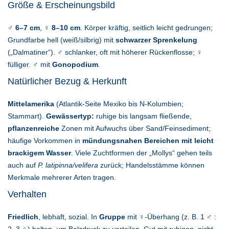
Größe & Erscheinungsbild
♂
6–7 cm
, ♀
8–10 cm
. Körper kräftig, seitlich leicht gedrungen;
Grundfarbe hell (weiß/silbrig) mit
schwarzer Sprenkelung
(„Dalmatiner“). ♂ schlanker, oft mit höherer Rückenflosse; ♀
fülliger. ♂ mit
Gonopodium
.
Natürlicher Bezug & Herkunft
Mittelamerika
(Atlantik-Seite Mexiko bis N-Kolumbien;
Stammart).
Gewässertyp:
ruhige bis langsam fließende,
pflanzenreiche
Zonen mit Aufwuchs über Sand/Feinsediment;
häufige Vorkommen in
mündungsnahen Bereichen mit leicht
brackigem Wasser
. Viele Zuchtformen der „Mollys“ gehen teils
auch auf
P. latipinna/velifera
zurück; Handelsstämme können
Merkmale mehrerer Arten tragen.
Verhalten
Friedlich
, lebhaft, sozial. In
Gruppe
mit ♀-Überhang (z. B. 1 ♂ :