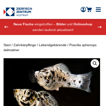
Zierfisch Aquarium Austria
Zum Inhalt springen
eshop
Neue Fische
eingetroffen –
Bilder
und
Onlineshop
Neue
werden laufend aktualisiert!
Start
/
Zahnkärpflinge
/
Lebendgebärende
/ Poecilia sphenops
dalmatiner