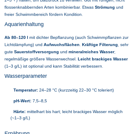
2–3 ♀) halten, um Balzdruck zu verteilen. Gut mit ruhigen, nicht
flossenknabbernden Arten kombinierbar. Etwas
Strömung
und
freier Schwimmbereich fördern Kondition.
Aquarienhaltung
Ab 80–120 l
mit dichter Bepflanzung (auch Schwimmpflanzen zur
Lichtdämpfung) und
Aufwuchsflächen
.
Kräftige Filterung
, sehr
gute
Sauerstoffversorgung
und
mineralreiches Wasser
;
regelmäßige größere Wasserwechsel.
Leicht brackiges Wasser
(1–3 g/L) ist optional und kann Stabilität verbessern.
Wasserparameter
Temperatur:
24–28 °C (kurzzeitig 22–30 °C toleriert)
pH-Wert:
7,5–8,5
Härte:
mittelhart bis hart; leicht brackiges Wasser möglich
(~1–3 g/L)
Ernährung