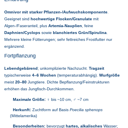
Omnivor mit starker Pflanzen-/Aufwuchskomponente
.
Geeignet sind
hochwertige Flocken/Granulate
mit
Algen-/Faseranteil, plus
Artemia-Nauplien
, feine
Daphnien/Cyclops
sowie
blanchiertes Grün/Spirulina
.
Mehrere kleine Fütterungen; sehr fettreiches Frostfutter nur
ergänzend.
Fortpflanzung
Lebendgebärend
; unkomplizierte Nachzucht.
Tragzeit
typischerweise
4–6 Wochen
(temperaturabhängig).
Wurfgröße
meist
20–80
Jungtiere. Dichte Bepflanzung/Feinstrukturen
erhöhen das Jungfisch-Durchkommen.
Maximale Größe:
♀ bis ~10 cm, ♂ ~7 cm
Herkunft:
Zuchtform auf Basis
Poecilia sphenops
(Mittelamerika)
Besonderheiten:
bevorzugt
hartes, alkalisches
Wasser;