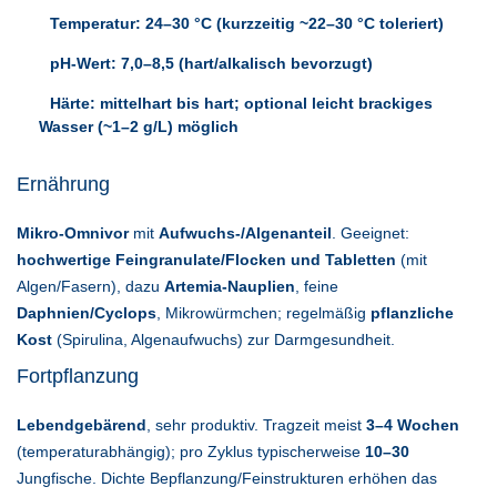
Temperatur:
24–30 °C (kurzzeitig ~22–30 °C toleriert)
pH-Wert:
7,0–8,5
(hart/alkalisch bevorzugt)
Härte:
mittelhart bis hart
; optional
leicht brackiges
Wasser
(~1–2 g/L) möglich
Ernährung
Mikro-Omnivor
mit
Aufwuchs-/Algenanteil
. Geeignet:
hochwertige Feingranulate/Flocken und Tabletten
(mit
Algen/Fasern), dazu
Artemia-Nauplien
, feine
Daphnien/Cyclops
, Mikrowürmchen; regelmäßig
pflanzliche
Kost
(Spirulina, Algenaufwuchs) zur Darmgesundheit.
Fortpflanzung
Lebendgebärend
, sehr produktiv. Tragzeit meist
3–4 Wochen
(temperaturabhängig); pro Zyklus typischerweise
10–30
Jungfische. Dichte Bepflanzung/Feinstrukturen erhöhen das