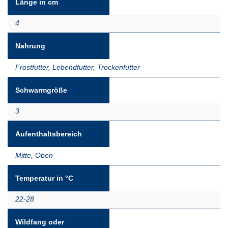
Länge in cm
4
Nahrung
Frostfutter
,
Lebendfutter
,
Trockenfutter
Schwarmgröße
3
Aufenthaltsbereich
Mitte
,
Oben
Temperatur in °C
22-28
Wildfang oder