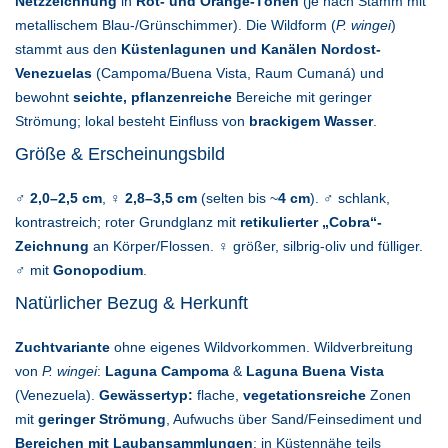
Netzzeichnung
in
Rot- und Orange-Tönen
(je nach Stamm mit
metallischem Blau-/Grünschimmer). Die Wildform (
P. wingei
)
stammt aus den
Küstenlagunen und Kanälen Nordost-
Venezuelas
(Campoma/Buena Vista, Raum Cumaná) und
bewohnt
seichte, pflanzenreiche
Bereiche mit geringer
Strömung; lokal besteht Einfluss von
brackigem Wasser
.
Größe & Erscheinungsbild
♂
2,0–2,5 cm
, ♀
2,8–3,5 cm
(selten bis ~
4 cm
). ♂ schlank,
kontrastreich; roter Grundglanz mit
retikulierter „Cobra“-
Zeichnung
an Körper/Flossen. ♀ größer, silbrig-oliv und fülliger.
♂ mit
Gonopodium
.
Natürlicher Bezug & Herkunft
Zuchtvariante
ohne eigenes Wildvorkommen. Wildverbreitung
von
P. wingei
:
Laguna Campoma
&
Laguna Buena Vista
(Venezuela).
Gewässertyp:
flache,
vegetationsreiche
Zonen
mit
geringer Strömung
, Aufwuchs über Sand/Feinsediment und
Bereichen mit Laubansammlungen
; in Küstennähe teils