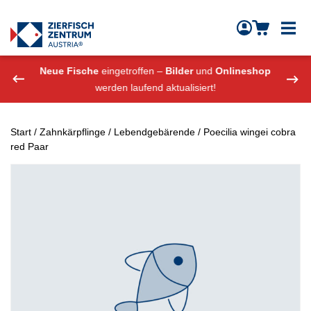
Zierfisch Aquarium Austria
Zum Inhalt springen
eshop
Neue Fische
eingetroffen –
Bilder
und
Onlineshop
Neue
werden laufend aktualisiert!
Start
/
Zahnkärpflinge
/
Lebendgebärende
/ Poecilia wingei cobra
red Paar