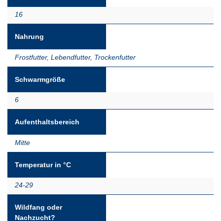
16
Nahrung
Frostfutter
,
Lebendfutter
,
Trockenfutter
Schwarmgröße
6
Aufenthaltsbereich
Mitte
Temperatur in °C
24-29
Wildfang oder
Nachzucht?