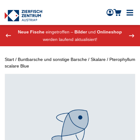
Zierfisch Aquarium Austria
Zum Inhalt springen
eshop
Neue Fische
eingetroffen –
Bilder
und
Onlineshop
Neue
werden laufend aktualisiert!
Start
/
Buntbarsche und sonstige Barsche
/
Skalare
/ Pterophyllum
scalare Blue