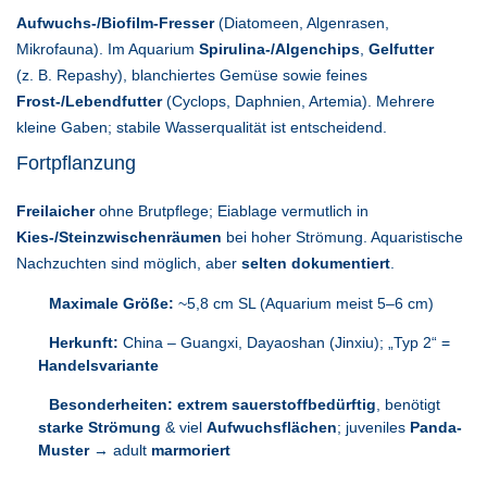
Aufwuchs-/Biofilm-Fresser
(Diatomeen, Algenrasen,
Mikrofauna). Im Aquarium
Spirulina-/Algenchips
,
Gelfutter
(z. B. Repashy), blanchiertes Gemüse sowie feines
Frost-/Lebendfutter
(Cyclops, Daphnien, Artemia). Mehrere
kleine Gaben; stabile Wasserqualität ist entscheidend.
Fortpflanzung
Freilaicher
ohne Brutpflege; Eiablage vermutlich in
Kies-/Steinzwischenräumen
bei hoher Strömung. Aquaristische
Nachzuchten sind möglich, aber
selten dokumentiert
.
Maximale Größe:
~5,8 cm SL (Aquarium meist 5–6 cm)
Herkunft:
China – Guangxi, Dayaoshan (Jinxiu); „Typ 2“ =
Handelsvariante
Besonderheiten:
extrem sauerstoffbedürftig
, benötigt
starke Strömung
& viel
Aufwuchsflächen
; juveniles
Panda-
Muster
→ adult
marmoriert