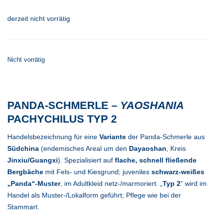
derzeit nicht vorrätig
Nicht vorrätig
PANDA-SCHMERLE –
YAOSHANIA
PACHYCHILUS TYP 2
Handelsbezeichnung für eine
Variante
der Panda-Schmerle aus
Südchina
(endemi­sches Areal um den
Dayaoshan
, Kreis
Jinxiu/Guangxi
). Spezialisiert auf
flache, schnell fließende
Bergbäche
mit Fels- und Kiesgrund; juveniles
schwarz-weißes
„Panda“-Muster
, im Adultkleid netz-/marmoriert. „
Typ 2
“ wird im
Handel als Muster-/Lokalform geführt; Pflege wie bei der
Stammart.