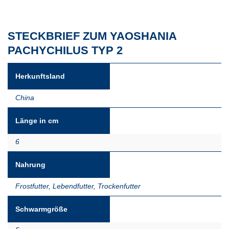
STECKBRIEF ZUM YAOSHANIA
PACHYCHILUS TYP 2
Herkunftsland
China
Länge in cm
6
Nahrung
Frostfutter
,
Lebendfutter
,
Trockenfutter
Schwarmgröße