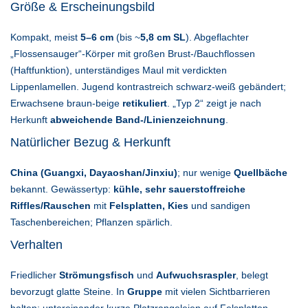
Größe & Erscheinungsbild
Kompakt, meist
5–6 cm
(bis ~
5,8 cm SL
). Abgeflachter
„Flossensauger“-Körper mit großen Brust-/Bauchflossen
(Haftfunktion), unterständiges Maul mit verdickten
Lippenlamellen. Jugend kontrastreich schwarz-weiß gebändert;
Erwachsene braun-beige
retikuliert
. „Typ 2“ zeigt je nach
Herkunft
abweichende Band-/Linienzeichnung
.
Natürlicher Bezug & Herkunft
China (Guangxi, Dayaoshan/Jinxiu)
; nur wenige
Quellbäche
bekannt. Gewässertyp:
kühle, sehr sauerstoffreiche
Riffles/Rauschen
mit
Felsplatten, Kies
und sandigen
Taschenbereichen; Pflanzen spärlich.
Verhalten
Friedlicher
Strömungsfisch
und
Aufwuchsraspler
, belegt
bevorzugt glatte Steine. In
Gruppe
mit vielen Sichtbarrieren