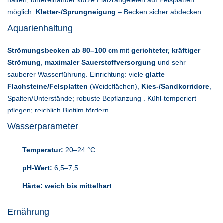
halten; untereinander kurze Platzrangeleien auf Felsplatten
möglich.
Kletter-/Sprungneigung
– Becken sicher abdecken.
Aquarienhaltung
Strömungsbecken ab 80–100 cm
mit
gerichteter, kräftiger
Strömung
,
maximaler Sauerstoffversorgung
und sehr
sauberer Wasserführung. Einrichtung: viele
glatte
Flachsteine/Felsplatten
(Weideflächen),
Kies-/Sandkorridore
,
Spalten/Unterstände; robuste Bepflanzung . Kühl-temperiert
pflegen; reichlich Biofilm fördern.
Wasserparameter
Temperatur:
20–24 °C
pH-Wert:
6,5–7,5
Härte:
weich bis mittelhart
Ernährung