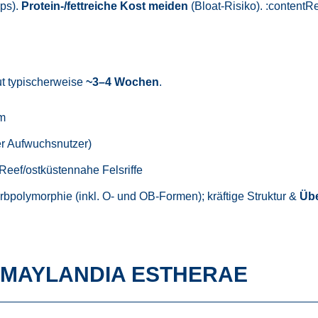
ops).
Protein-/fettreiche Kost meiden
(Bloat-Risiko). :contentRe
rut typischerweise
~3–4 Wochen
.
m
r Aufwuchsnutzer)
Reef/ostküstennahe Felsriffe
bpolymorphie (inkl. O- und OB-Formen); kräftige Struktur &
Übe
 MAYLANDIA ESTHERAE