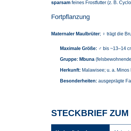
sparsam
feines Frostfutter (z. B. Cycl
Fortpflanzung
Maternaler Maulbrüter
; ♀ trägt die B
Maximale Größe:
♂ bis ~13–14 c
Gruppe:
Mbuna
(felsbewohnende
Herkunft:
Malawisee; u. a. Minos 
Besonderheiten:
ausgeprägte Far
STECKBRIEF ZUM