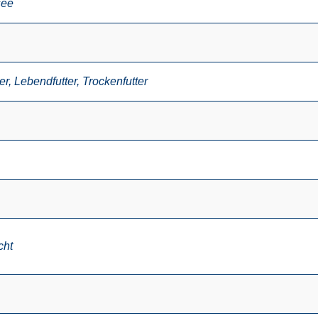
see
er
,
Lebendfutter
,
Trockenfutter
cht