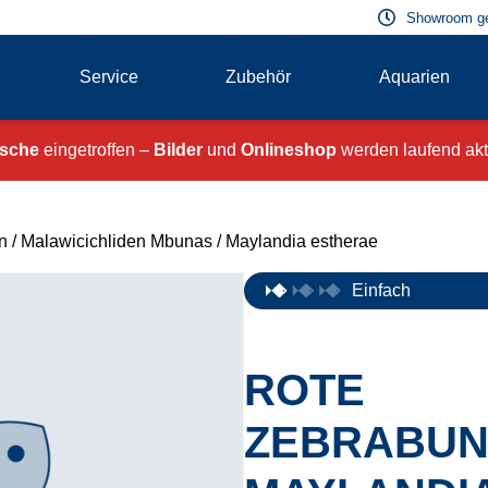
Showroom g
Service
Zubehör
Aquarien
ische
eingetroffen –
Bilder
und
Onlineshop
werden laufend aktu
n
/
Malawicichliden Mbunas
/ Maylandia estherae
Einfach
ROTE
ZEBRABUN