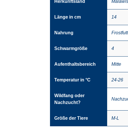
Herkunftsland
Malawi
Länge in cm
14
Nahrung
Frostfutt
Schwarmgröße
4
Aufenthaltsbereich
Mitte
Temperatur in °C
24-26
Wildfang oder
Nachzu
Nachzucht?
Größe der Tiere
M-L