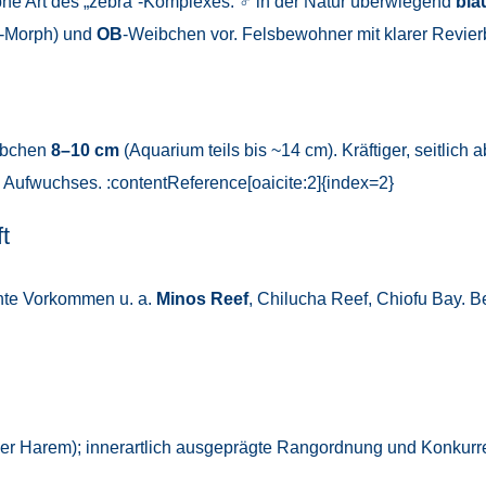
phe Art des „zebra“-Komplexes: ♂ in der Natur überwiegend
bla
-Morph) und
OB
-Weibchen vor. Felsbewohner mit klarer Revier
ibchen
8–10 cm
(Aquarium teils bis ~14 cm). Kräftiger, seitlich 
ufwuchses. :contentReference[oaicite:2]{index=2}
t
nte Vorkommen u. a.
Minos Reef
, Chilucha Reef, Chiofu Bay. B
 Harem); innerartlich ausgeprägte Rangordnung und Konkurre