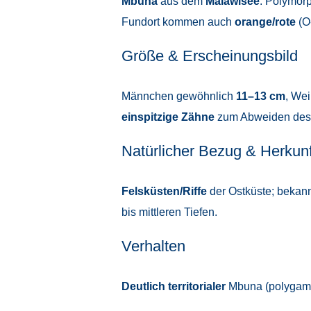
Mbuna
aus dem
Malawisee
. Polymor
Fundort kommen auch
orange/rote
(O
Größe & Erscheinungsbild
Männchen gewöhnlich
11–13 cm
, We
einspitzige Zähne
zum Abweiden des A
Natürlicher Bezug & Herkunf
Felsküsten/Riffe
der Ostküste; bekan
bis mittleren Tiefen.
Verhalten
Deutlich territorialer
Mbuna (polygamer