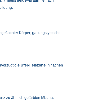
u
, ♀ meist
beige–braun
; je nach
bildung.
abgeflachter Körper; gattungstypische
evorzugt die
Ufer-Felszone
in flachen
nz zu ähnlich gefärbten Mbuna.