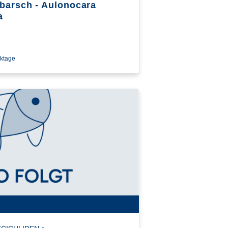
barsch - Aulonocara
a
rktage