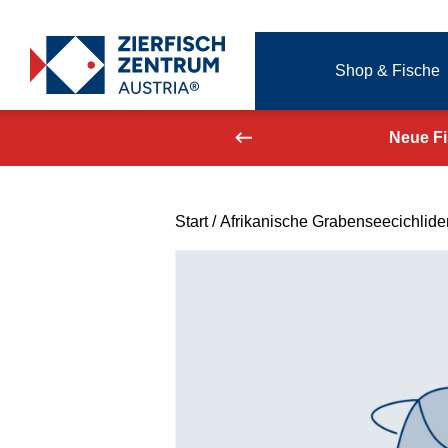
Zierfisch Aquarium Austria
Shop & Fische
Zum Inhalt springen
aufend aktualisiert!
Neue F
Start
/
Afrikanische Grabenseecichlide