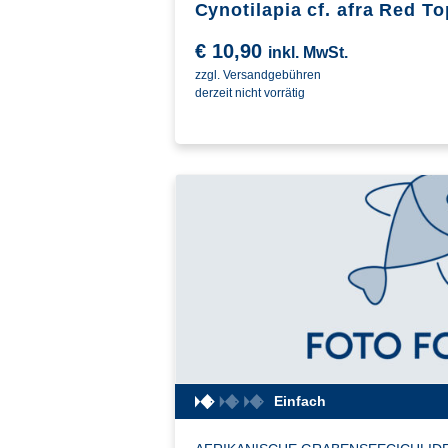
Cynotilapia cf. afra Red T
€
10,90
inkl. MwSt.
zzgl. Versandgebühren
derzeit nicht vorrätig
Einfach