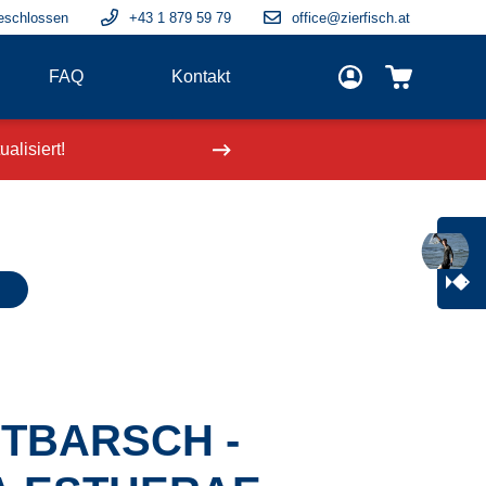
eschlossen
+43 1 879 59 79
office@zierfisch.at
FAQ
Kontakt
alisiert!
Neue Fische
einge
TBARSCH -